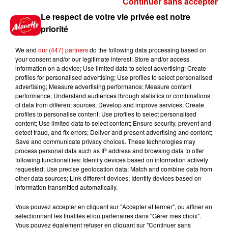
Continuer sans accepter
Gagnez vos places pour le
Le respect de votre vie privée est notre
festival Marché Gourmand 2026
priorité
à Coulon !
We and
our (447) partners
do the following data processing based on
your consent and/or our legitimate interest: Store and/or access
information on a device; Use limited data to select advertising; Create
profiles for personalised advertising; Use profiles to select personalised
Le Duel - Gagnez vos entrées
advertising; Measure advertising performance; Measure content
pour l'un des zoos de nos
performance; Understand audiences through statistics or combinations
régions !
of data from different sources; Develop and improve services; Create
profiles to personalise content; Use profiles to select personalised
content; Use limited data to select content; Ensure security, prevent and
detect fraud, and fix errors; Deliver and present advertising and content;
Save and communicate privacy choices. These technologies may
Destination Vacances - Gagnez
process personal data such as IP address and browsing data to offer
votre séjour en famille au cœur
following functionalities: Identify devices based on information actively
requested; Use precise geolocation data; Match and combine data from
de la...
other data sources; Link different devices; Identify devices based on
information transmitted automatically.
Vous pouvez accepter en cliquant sur "Accepter et fermer", ou affiner en
sélectionnant les finalités et/ou partenaires dans "Gérer mes choix".
Destination Vacances : inscrivez-
Vous pouvez également refuser en cliquant sur "Continuer sans