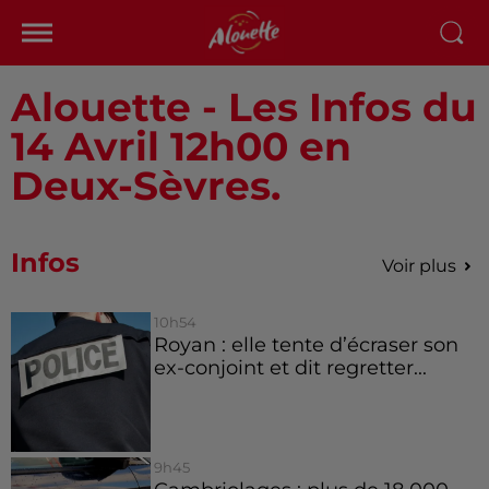
Alouette - Les Infos du
14 Avril 12h00 en
Deux-Sèvres.
Infos
Voir plus
10h54
Royan : elle tente d’écraser son
ex-conjoint et dit regretter...
9h45