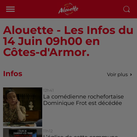
Alouette - Les Infos du
14 Juin 09h00 en
Côtes-d'Armor.
Infos
Voir plus
12h41
La comédienne rochefortaise
Dominique Frot est décédée
11h12