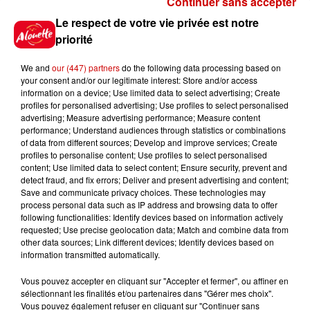
Continuer sans accepter
Gagnez vos places pour le
Le respect de votre vie privée est notre
festival Marché Gourmand 2026
priorité
à Coulon !
We and
our (447) partners
do the following data processing based on
your consent and/or our legitimate interest: Store and/or access
information on a device; Use limited data to select advertising; Create
profiles for personalised advertising; Use profiles to select personalised
Le Duel - Gagnez vos entrées
advertising; Measure advertising performance; Measure content
pour l'un des zoos de nos
performance; Understand audiences through statistics or combinations
régions !
of data from different sources; Develop and improve services; Create
profiles to personalise content; Use profiles to select personalised
content; Use limited data to select content; Ensure security, prevent and
detect fraud, and fix errors; Deliver and present advertising and content;
Save and communicate privacy choices. These technologies may
Destination Vacances - Gagnez
process personal data such as IP address and browsing data to offer
votre séjour en famille au cœur
following functionalities: Identify devices based on information actively
requested; Use precise geolocation data; Match and combine data from
de la...
other data sources; Link different devices; Identify devices based on
information transmitted automatically.
Vous pouvez accepter en cliquant sur "Accepter et fermer", ou affiner en
sélectionnant les finalités et/ou partenaires dans "Gérer mes choix".
Destination Vacances : inscrivez-
Vous pouvez également refuser en cliquant sur "Continuer sans