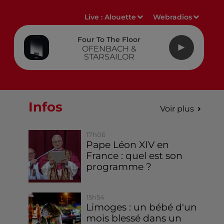
Live :
Alouette
Webradios
Four To The Floor
OFENBACH &
STARSAILOR
Infos
Voir plus
17h06
Pape Léon XIV en
France : quel est son
programme ?
15h54
Limoges : un bébé d'un
mois blessé dans un