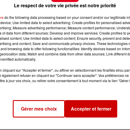
Le respect de votre vie privée est notre priorité
ers
do the following data processing based on your consent and/or our legitimate int
device; Use limited data to select advertising; Create profiles for personalised adver
vertising; Measure advertising performance; Measure content performance; Unders
ns of data from different sources; Develop and improve services; Create profiles to 
alised content; Use limited data to select content; Ensure security, prevent and detect
ertising and content; Save and communicate privacy choices. These technologies
and browsing data to offer following functionalities: Identify devices based on infor
eolocation data; Match and combine data from other data sources; Link different de
nsmitted automatically.
cliquant sur "Accepter et fermer", ou affiner en sélectionnant les finalités et/ou pa
 également refuser en cliquant sur "Continuer sans accepter". Vos préférences ne 
tre à jour vos choix, ou retirer votre consentement à tout moment via le lien "Gérer 
Gérer mes choix
Accepter et fermer