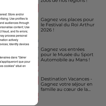
zoos de nos régions !
erest: Store and/or
tising; Use profiles to
Gagnez vos places pour
tand audiences through
le Festival du Roi Arthur
personalise content; Use
2026 !
 fraud, and fix errors;
 may process personal
mation actively
vices; Identify devices
Gagnez vos entrées
pour le Musée du Sport
rtenaires dans "Gérer
Automobile au Mans !
s'appliqueront que pour
les cookies" situé en
Destination Vacances -
Gagnez votre séjour en
famille au cœur de la...