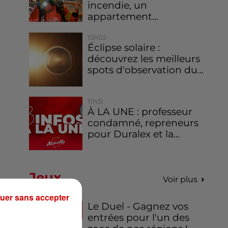
incendie, un
appartement...
15h02
Éclipse solaire :
découvrez les meilleurs
spots d'observation du...
11h51
À LA UNE : professeur
condamné, repreneurs
pour Duralex et la...
Jeux
Voir plus
uer sans accepter
Le Duel - Gagnez vos
entrées pour l'un des