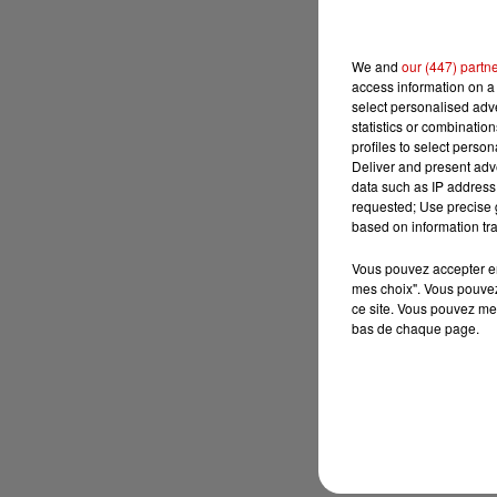
We and
our (447) partn
access information on a 
select personalised ad
statistics or combinatio
profiles to select person
Deliver and present adv
data such as IP address 
requested; Use precise g
based on information tra
Vous pouvez accepter en 
mes choix". Vous pouvez
ce site. Vous pouvez met
bas de chaque page.