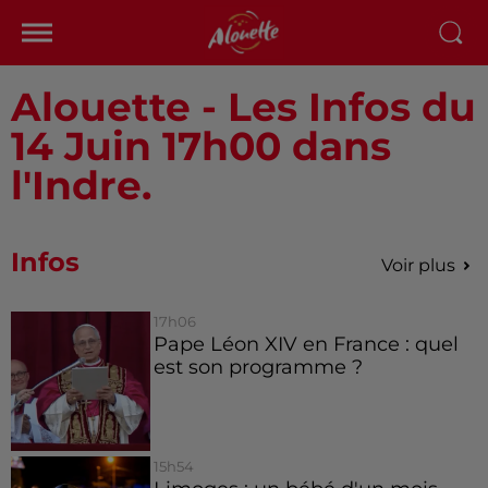
Alouette - Les Infos du
14 Juin 17h00 dans
l'Indre.
Infos
Voir plus
17h06
Pape Léon XIV en France : quel
est son programme ?
15h54