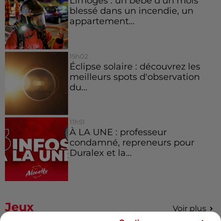
Limoges : un bébé d'un mois
blessé dans un incendie, un
appartement...
15h02
Éclipse solaire : découvrez les
meilleurs spots d'observation
du...
11h51
À LA UNE : professeur
condamné, repreneurs pour
Duralex et la...
Jeux
Voir plus