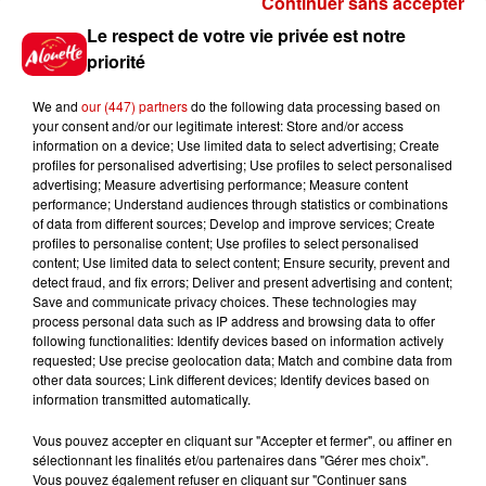
Continuer sans accepter
Gagnez vos places pour le
Le respect de votre vie privée est notre
Festival du Roi Arthur 2026 !
priorité
We and
our (447) partners
do the following data processing based on
your consent and/or our legitimate interest: Store and/or access
information on a device; Use limited data to select advertising; Create
profiles for personalised advertising; Use profiles to select personalised
Gagnez vos entrées pour le
advertising; Measure advertising performance; Measure content
Musée du Sport Automobile au
performance; Understand audiences through statistics or combinations
Mans !
of data from different sources; Develop and improve services; Create
profiles to personalise content; Use profiles to select personalised
content; Use limited data to select content; Ensure security, prevent and
detect fraud, and fix errors; Deliver and present advertising and content;
Save and communicate privacy choices. These technologies may
Alouette vous invite à
process personal data such as IP address and browsing data to offer
Futuroscope Xperiences !
following functionalities: Identify devices based on information actively
requested; Use precise geolocation data; Match and combine data from
other data sources; Link different devices; Identify devices based on
information transmitted automatically.
Vous pouvez accepter en cliquant sur "Accepter et fermer", ou affiner en
sélectionnant les finalités et/ou partenaires dans "Gérer mes choix".
Le Duel - Gagnez votre balade
Vous pouvez également refuser en cliquant sur "Continuer sans