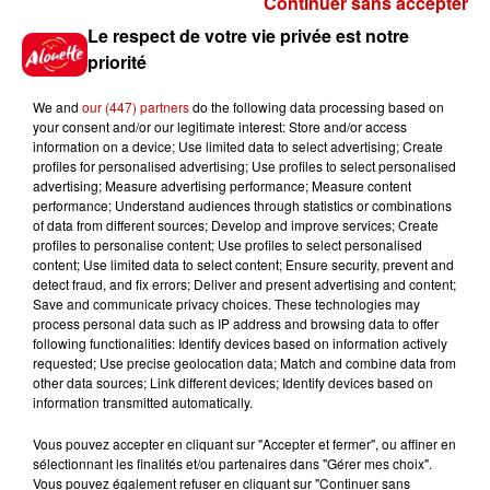
Continuer sans accepter
Gagnez vos places pour le
Le respect de votre vie privée est notre
Festival du Roi Arthur 2026 !
priorité
We and
our (447) partners
do the following data processing based on
your consent and/or our legitimate interest: Store and/or access
information on a device; Use limited data to select advertising; Create
profiles for personalised advertising; Use profiles to select personalised
Gagnez vos entrées pour le
advertising; Measure advertising performance; Measure content
Musée du Sport Automobile au
performance; Understand audiences through statistics or combinations
Mans !
of data from different sources; Develop and improve services; Create
profiles to personalise content; Use profiles to select personalised
content; Use limited data to select content; Ensure security, prevent and
detect fraud, and fix errors; Deliver and present advertising and content;
Save and communicate privacy choices. These technologies may
Alouette vous invite à
process personal data such as IP address and browsing data to offer
Futuroscope Xperiences !
following functionalities: Identify devices based on information actively
requested; Use precise geolocation data; Match and combine data from
other data sources; Link different devices; Identify devices based on
information transmitted automatically.
Vous pouvez accepter en cliquant sur "Accepter et fermer", ou affiner en
sélectionnant les finalités et/ou partenaires dans "Gérer mes choix".
Le Duel - Gagnez votre balade
Vous pouvez également refuser en cliquant sur "Continuer sans