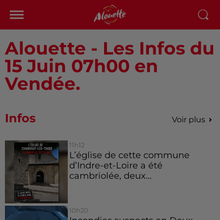
Alouette - Les Infos du
15 Juin 07h00 en
Vendée.
Infos
Voir plus
11h12
L’église de cette commune
d’Indre-et-Loire a été
cambriolée, deux...
10h20