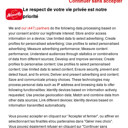
Continuer sans accepter
Gagnez vos places pour le
Le respect de votre vie privée est notre
festival Marché Gourmand 2026
priorité
à Coulon !
We and
our (447) partners
do the following data processing based on
your consent and/or our legitimate interest: Store and/or access
information on a device; Use limited data to select advertising; Create
profiles for personalised advertising; Use profiles to select personalised
Le Duel - Gagnez vos entrées
advertising; Measure advertising performance; Measure content
pour l'un des zoos de nos
performance; Understand audiences through statistics or combinations
régions !
of data from different sources; Develop and improve services; Create
profiles to personalise content; Use profiles to select personalised
content; Use limited data to select content; Ensure security, prevent and
detect fraud, and fix errors; Deliver and present advertising and content;
Save and communicate privacy choices. These technologies may
Destination Vacances - Gagnez
process personal data such as IP address and browsing data to offer
votre séjour en famille au cœur
following functionalities: Identify devices based on information actively
requested; Use precise geolocation data; Match and combine data from
de la...
other data sources; Link different devices; Identify devices based on
information transmitted automatically.
Vous pouvez accepter en cliquant sur "Accepter et fermer", ou affiner en
sélectionnant les finalités et/ou partenaires dans "Gérer mes choix".
Destination Vacances : inscrivez-
Vous pouvez également refuser en cliquant sur "Continuer sans