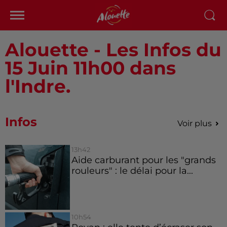
Alouette - Les Infos du
15 Juin 11h00 dans
l'Indre.
Infos
Voir plus
13h42
Aide carburant pour les "grands
rouleurs" : le délai pour la...
10h54