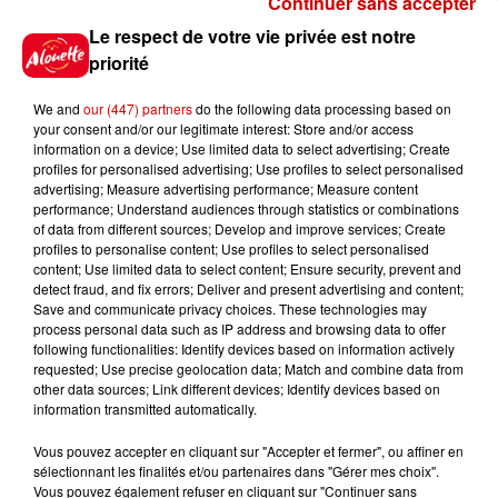
Continuer sans accepter
Gagnez vos places pour le
Le respect de votre vie privée est notre
festival Marché Gourmand 2026
priorité
à Coulon !
We and
our (447) partners
do the following data processing based on
your consent and/or our legitimate interest: Store and/or access
information on a device; Use limited data to select advertising; Create
profiles for personalised advertising; Use profiles to select personalised
Le Duel - Gagnez vos entrées
advertising; Measure advertising performance; Measure content
pour l'un des zoos de nos
performance; Understand audiences through statistics or combinations
régions !
of data from different sources; Develop and improve services; Create
profiles to personalise content; Use profiles to select personalised
content; Use limited data to select content; Ensure security, prevent and
detect fraud, and fix errors; Deliver and present advertising and content;
Save and communicate privacy choices. These technologies may
Destination Vacances - Gagnez
process personal data such as IP address and browsing data to offer
votre séjour en famille au cœur
following functionalities: Identify devices based on information actively
requested; Use precise geolocation data; Match and combine data from
de la...
other data sources; Link different devices; Identify devices based on
information transmitted automatically.
Vous pouvez accepter en cliquant sur "Accepter et fermer", ou affiner en
sélectionnant les finalités et/ou partenaires dans "Gérer mes choix".
Destination Vacances : inscrivez-
Vous pouvez également refuser en cliquant sur "Continuer sans