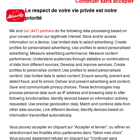
Continuer sans accepter
Gagnez vos places pour le
Le respect de votre vie privée est notre
festival Marché Gourmand 2026
priorité
à Coulon !
We and
our (447) partners
do the following data processing based on
your consent and/or our legitimate interest: Store and/or access
information on a device; Use limited data to select advertising; Create
profiles for personalised advertising; Use profiles to select personalised
Le Duel - Gagnez vos entrées
advertising; Measure advertising performance; Measure content
pour l'un des zoos de nos
performance; Understand audiences through statistics or combinations
régions !
of data from different sources; Develop and improve services; Create
profiles to personalise content; Use profiles to select personalised
content; Use limited data to select content; Ensure security, prevent and
detect fraud, and fix errors; Deliver and present advertising and content;
Save and communicate privacy choices. These technologies may
Destination Vacances - Gagnez
process personal data such as IP address and browsing data to offer
votre séjour en famille au cœur
following functionalities: Identify devices based on information actively
requested; Use precise geolocation data; Match and combine data from
de la...
other data sources; Link different devices; Identify devices based on
information transmitted automatically.
Vous pouvez accepter en cliquant sur "Accepter et fermer", ou affiner en
sélectionnant les finalités et/ou partenaires dans "Gérer mes choix".
Destination Vacances : inscrivez-
Vous pouvez également refuser en cliquant sur "Continuer sans