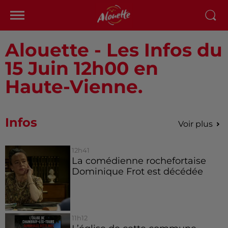
Alouette - Les Infos du
15 Juin 12h00 en
Haute-Vienne.
Infos
Voir plus
12h41
La comédienne rochefortaise
Dominique Frot est décédée
11h12