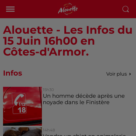
Alouette - Les Infos du
15 Juin 16h00 en
Côtes-d'Armor.
Infos
Voir plus
15h30
Un homme décède après une
noyade dans le Finistère
14h48