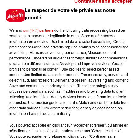
Continuer sans accepter
Gagnez vos places pour le
Le respect de votre vie privée est notre
Festival du Roi Arthur 2026 !
priorité
We and
our (447) partners
do the following data processing based on
your consent and/or our legitimate interest: Store and/or access
information on a device; Use limited data to select advertising; Create
profiles for personalised advertising; Use profiles to select personalised
Gagnez vos entrées pour le
advertising; Measure advertising performance; Measure content
Musée du Sport Automobile au
performance; Understand audiences through statistics or combinations
Mans !
of data from different sources; Develop and improve services; Create
profiles to personalise content; Use profiles to select personalised
content; Use limited data to select content; Ensure security, prevent and
detect fraud, and fix errors; Deliver and present advertising and content;
Save and communicate privacy choices. These technologies may
Alouette vous invite à
process personal data such as IP address and browsing data to offer
Futuroscope Xperiences !
following functionalities: Identify devices based on information actively
requested; Use precise geolocation data; Match and combine data from
other data sources; Link different devices; Identify devices based on
information transmitted automatically.
Vous pouvez accepter en cliquant sur "Accepter et fermer", ou affiner en
sélectionnant les finalités et/ou partenaires dans "Gérer mes choix".
Le Duel - Gagnez votre balade
Vous pouvez également refuser en cliquant sur "Continuer sans