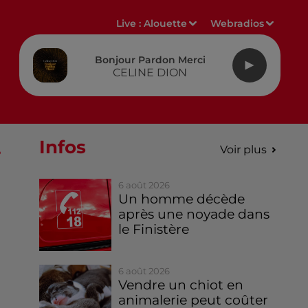
Live :
Alouette
Webradios
Bonjour Pardon Merci
CELINE DION
.
Infos
Voir plus
6 août 2026
Un homme décède
après une noyade dans
le Finistère
6 août 2026
Vendre un chiot en
animalerie peut coûter