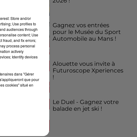
2026 !
erest: Store and/or
tising; Use profiles to
Gagnez vos entrées
tand audiences through
pour le Musée du Sport
personalise content; Use
Automobile au Mans !
 fraud, and fix errors;
 may process personal
mation actively
vices; Identify devices
Alouette vous invite à
Futuroscope Xperiences
rtenaires dans "Gérer
!
s'appliqueront que pour
les cookies" situé en
Le Duel - Gagnez votre
balade en jet ski !