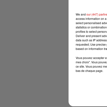
We and
our (447) partn
access information on a 
select personalised ad
statistics or combinatio
profiles to select person
Deliver and present adv
data such as IP address 
requested; Use precise g
based on information tra
Vous pouvez accepter en 
mes choix". Vous pouvez
ce site. Vous pouvez met
bas de chaque page.