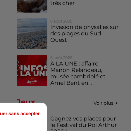
très cher
6 août 2026
Invasion de physalies sur
des plages du Sud-
Ouest
6 août 2026
À LA UNE : affaire
Manon Relandeau,
musée cambriolé et
Amel Bent en...
Jeux
Voir plus
uer sans accepter
Gagnez vos places pour
le Festival du Roi Arthur