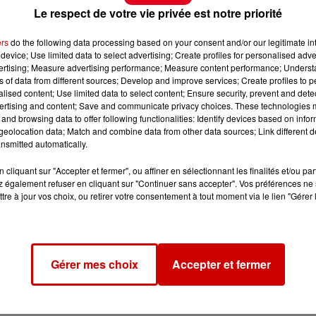
Le respect de votre vie privée est notre priorité
ers
do the following data processing based on your consent and/or our legitimate int
device; Use limited data to select advertising; Create profiles for personalised adver
vertising; Measure advertising performance; Measure content performance; Unders
ns of data from different sources; Develop and improve services; Create profiles to 
alised content; Use limited data to select content; Ensure security, prevent and detect
ertising and content; Save and communicate privacy choices. These technologies
and browsing data to offer following functionalities: Identify devices based on infor
eolocation data; Match and combine data from other data sources; Link different de
nsmitted automatically.
cliquant sur "Accepter et fermer", ou affiner en sélectionnant les finalités et/ou pa
 également refuser en cliquant sur "Continuer sans accepter". Vos préférences ne 
tre à jour vos choix, ou retirer votre consentement à tout moment via le lien "Gérer 
Gérer mes choix
Accepter et fermer