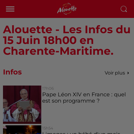
Alouette - Les Infos du
15 Juin 18h00 en
Charente-Maritime.
Infos
Voir plus
17h06
Pape Léon XIV en France : quel
est son programme ?
15h54