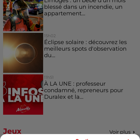
Limoges : un bébé d'un mois
blessé dans un incendie, un
appartement...
15h02
Éclipse solaire : découvrez les
meilleurs spots d'observation
du...
11h51
À LA UNE : professeur
condamné, repreneurs pour
Duralex et la...
Jeux
Voir plus