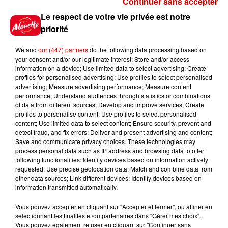
Continuer sans accepter
Le Duel - Gagnez vos entrées
Le respect de votre vie privée est notre
pour l'un des zoos de nos
priorité
régions !
We and
our (447) partners
do the following data processing based on
your consent and/or our legitimate interest: Store and/or access
information on a device; Use limited data to select advertising; Create
profiles for personalised advertising; Use profiles to select personalised
Gagnez vos places pour le
advertising; Measure advertising performance; Measure content
Festival du Roi Arthur 2026 !
performance; Understand audiences through statistics or combinations
of data from different sources; Develop and improve services; Create
profiles to personalise content; Use profiles to select personalised
content; Use limited data to select content; Ensure security, prevent and
detect fraud, and fix errors; Deliver and present advertising and content;
Save and communicate privacy choices. These technologies may
Gagnez vos entrées pour le
process personal data such as IP address and browsing data to offer
Musée du Sport Automobile au
following functionalities: Identify devices based on information actively
requested; Use precise geolocation data; Match and combine data from
Mans !
other data sources; Link different devices; Identify devices based on
information transmitted automatically.
Vous pouvez accepter en cliquant sur "Accepter et fermer", ou affiner en
sélectionnant les finalités et/ou partenaires dans "Gérer mes choix".
Destination Vacances - Gagnez
Vous pouvez également refuser en cliquant sur "Continuer sans