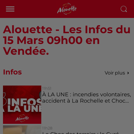
Alouette - Les Infos du
15 Mars 09h00 en
Vendée.
Infos
Voir plus
11h51
À LA UNE : incendies volontaires,
accident à La Rochelle et Choc...
11h28