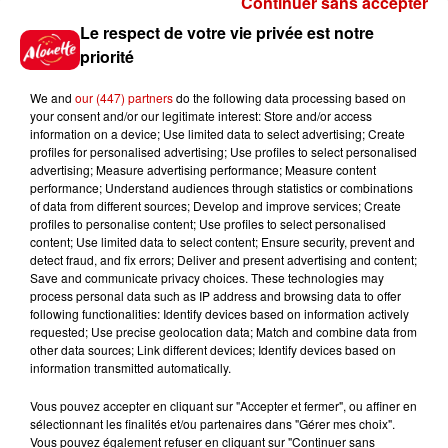
Continuer sans accepter
Gagnez vos places pour
Le respect de votre vie privée est notre
l'événement Ride the Show à
priorité
Morlaix !
We and
our (447) partners
do the following data processing based on
your consent and/or our legitimate interest: Store and/or access
information on a device; Use limited data to select advertising; Create
profiles for personalised advertising; Use profiles to select personalised
Gagnez vos places pour le
advertising; Measure advertising performance; Measure content
festival Marché Gourmand 2026
performance; Understand audiences through statistics or combinations
à Coulon !
of data from different sources; Develop and improve services; Create
profiles to personalise content; Use profiles to select personalised
content; Use limited data to select content; Ensure security, prevent and
detect fraud, and fix errors; Deliver and present advertising and content;
Save and communicate privacy choices. These technologies may
Le Duel - Gagnez vos entrées
process personal data such as IP address and browsing data to offer
pour l'un des zoos de nos
following functionalities: Identify devices based on information actively
requested; Use precise geolocation data; Match and combine data from
régions !
other data sources; Link different devices; Identify devices based on
information transmitted automatically.
Vous pouvez accepter en cliquant sur "Accepter et fermer", ou affiner en
sélectionnant les finalités et/ou partenaires dans "Gérer mes choix".
Destination Vacances - Gagnez
Vous pouvez également refuser en cliquant sur "Continuer sans