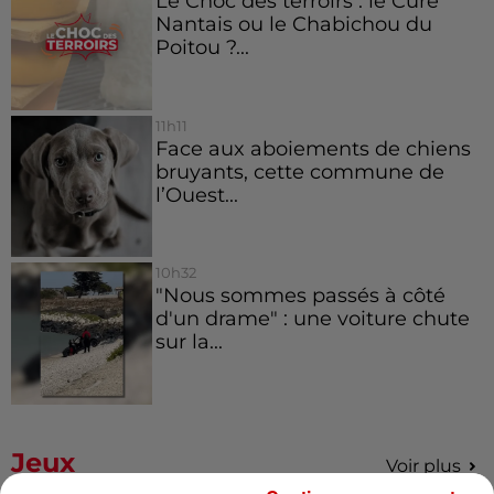
Le Choc des terroirs : le Curé
Nantais ou le Chabichou du
Poitou ?...
11h11
Face aux aboiements de chiens
bruyants, cette commune de
l’Ouest...
10h32
"Nous sommes passés à côté
d'un drame" : une voiture chute
sur la...
Jeux
Voir plus