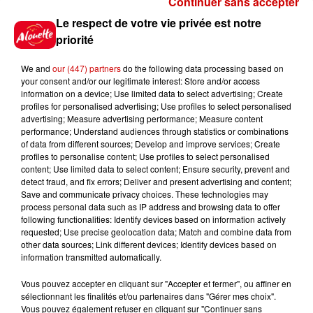
Continuer sans accepter
Gagnez vos places pour le
Le respect de votre vie privée est notre
festival Marché Gourmand 2026
priorité
à Coulon !
We and
our (447) partners
do the following data processing based on
your consent and/or our legitimate interest: Store and/or access
information on a device; Use limited data to select advertising; Create
profiles for personalised advertising; Use profiles to select personalised
Le Duel - Gagnez vos entrées
advertising; Measure advertising performance; Measure content
pour l'un des zoos de nos
performance; Understand audiences through statistics or combinations
régions !
of data from different sources; Develop and improve services; Create
profiles to personalise content; Use profiles to select personalised
content; Use limited data to select content; Ensure security, prevent and
detect fraud, and fix errors; Deliver and present advertising and content;
Save and communicate privacy choices. These technologies may
Destination Vacances - Gagnez
process personal data such as IP address and browsing data to offer
votre séjour en famille au cœur
following functionalities: Identify devices based on information actively
requested; Use precise geolocation data; Match and combine data from
de la...
other data sources; Link different devices; Identify devices based on
information transmitted automatically.
Vous pouvez accepter en cliquant sur "Accepter et fermer", ou affiner en
sélectionnant les finalités et/ou partenaires dans "Gérer mes choix".
Destination Vacances : inscrivez-
Vous pouvez également refuser en cliquant sur "Continuer sans