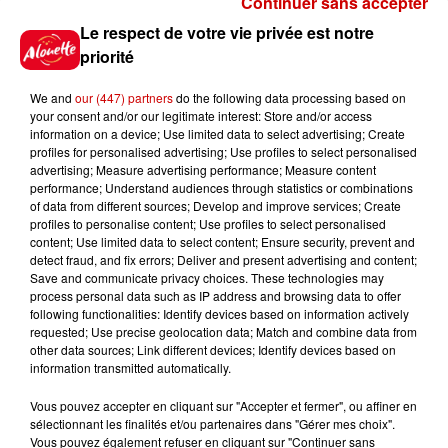
Continuer sans accepter
Gagnez vos places pour le
Le respect de votre vie privée est notre
Festival du Roi Arthur 2026 !
priorité
We and
our (447) partners
do the following data processing based on
your consent and/or our legitimate interest: Store and/or access
information on a device; Use limited data to select advertising; Create
profiles for personalised advertising; Use profiles to select personalised
Gagnez vos entrées pour le
advertising; Measure advertising performance; Measure content
Musée du Sport Automobile au
performance; Understand audiences through statistics or combinations
Mans !
of data from different sources; Develop and improve services; Create
profiles to personalise content; Use profiles to select personalised
content; Use limited data to select content; Ensure security, prevent and
detect fraud, and fix errors; Deliver and present advertising and content;
Save and communicate privacy choices. These technologies may
Alouette vous invite à
process personal data such as IP address and browsing data to offer
Futuroscope Xperiences !
following functionalities: Identify devices based on information actively
requested; Use precise geolocation data; Match and combine data from
other data sources; Link different devices; Identify devices based on
information transmitted automatically.
Vous pouvez accepter en cliquant sur "Accepter et fermer", ou affiner en
sélectionnant les finalités et/ou partenaires dans "Gérer mes choix".
Le Duel - Gagnez votre balade
Vous pouvez également refuser en cliquant sur "Continuer sans