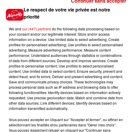
Continuer sans accepter
Gagnez vos places pour le
Le respect de votre vie privée est notre
Festival du Roi Arthur 2026 !
priorité
We and
our (447) partners
do the following data processing based on
your consent and/or our legitimate interest: Store and/or access
information on a device; Use limited data to select advertising; Create
profiles for personalised advertising; Use profiles to select personalised
Gagnez vos entrées pour le
advertising; Measure advertising performance; Measure content
Musée du Sport Automobile au
performance; Understand audiences through statistics or combinations
Mans !
of data from different sources; Develop and improve services; Create
profiles to personalise content; Use profiles to select personalised
content; Use limited data to select content; Ensure security, prevent and
detect fraud, and fix errors; Deliver and present advertising and content;
Save and communicate privacy choices. These technologies may
Alouette vous invite à
process personal data such as IP address and browsing data to offer
Futuroscope Xperiences !
following functionalities: Identify devices based on information actively
requested; Use precise geolocation data; Match and combine data from
other data sources; Link different devices; Identify devices based on
information transmitted automatically.
Vous pouvez accepter en cliquant sur "Accepter et fermer", ou affiner en
sélectionnant les finalités et/ou partenaires dans "Gérer mes choix".
Le Duel - Gagnez votre balade
Vous pouvez également refuser en cliquant sur "Continuer sans