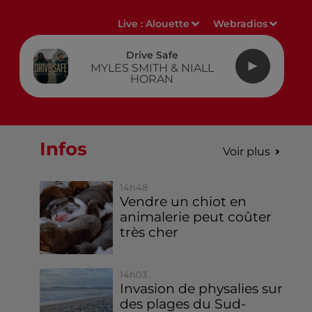
Live :
Alouette
Webradios
Drive Safe
MYLES SMITH & NIALL
HORAN
Infos
Voir plus
14h48
Vendre un chiot en
animalerie peut coûter
très cher
14h03
Invasion de physalies sur
des plages du Sud-