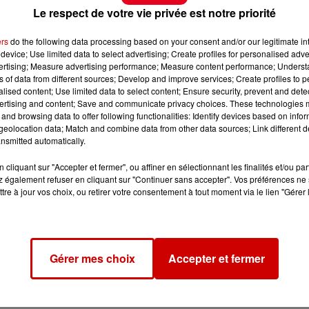
Le respect de votre vie privée est notre priorité
ers
do the following data processing based on your consent and/or our legitimate int
device; Use limited data to select advertising; Create profiles for personalised adver
vertising; Measure advertising performance; Measure content performance; Unders
ns of data from different sources; Develop and improve services; Create profiles to 
alised content; Use limited data to select content; Ensure security, prevent and detect
ertising and content; Save and communicate privacy choices. These technologies
and browsing data to offer following functionalities: Identify devices based on infor
eolocation data; Match and combine data from other data sources; Link different de
nsmitted automatically.
cliquant sur "Accepter et fermer", ou affiner en sélectionnant les finalités et/ou pa
 également refuser en cliquant sur "Continuer sans accepter". Vos préférences ne 
tre à jour vos choix, ou retirer votre consentement à tout moment via le lien "Gérer 
Gérer mes choix
Accepter et fermer