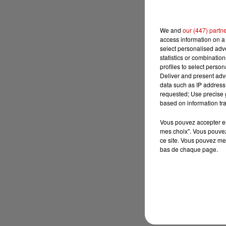
We and
our (447) partn
access information on a 
select personalised ad
statistics or combinatio
profiles to select person
Deliver and present adv
data such as IP address 
requested; Use precise g
based on information tra
Vous pouvez accepter en 
mes choix". Vous pouvez
ce site. Vous pouvez met
bas de chaque page.