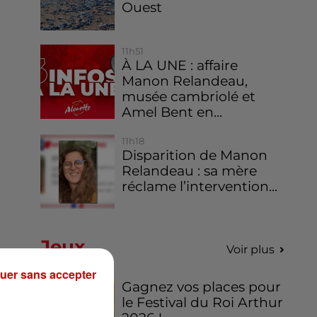
Ouest
11h51
À LA UNE : affaire
Manon Relandeau,
musée cambriolé et
Amel Bent en...
11h18
Disparition de Manon
Relandeau : sa mère
réclame l’intervention...
Jeux
Voir plus
uer sans accepter
Gagnez vos places pour
le Festival du Roi Arthur