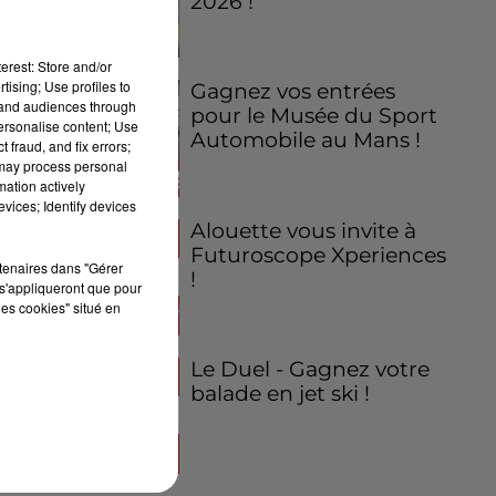
2026 !
erest: Store and/or
tising; Use profiles to
Gagnez vos entrées
tand audiences through
pour le Musée du Sport
personalise content; Use
Automobile au Mans !
 fraud, and fix errors;
 may process personal
mation actively
vices; Identify devices
Alouette vous invite à
Futuroscope Xperiences
rtenaires dans "Gérer
!
s'appliqueront que pour
les cookies" situé en
Le Duel - Gagnez votre
balade en jet ski !