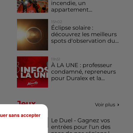
incendie, un
appartement...
15h02
Éclipse solaire :
découvrez les meilleurs
spots d'observation du...
11h51
À LA UNE : professeur
condamné, repreneurs
pour Duralex et la...
Jeux
Voir plus
uer sans accepter
Le Duel - Gagnez vos
entrées pour l'un des