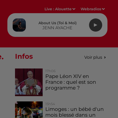
Live :
Alouette
Webradios
About Us (toi & Moi)
JENN AYACHE
.
Infos
Voir plus
17h06
Pape Léon XIV en
France : quel est son
programme ?
15h54
Limoges : un bébé d'un
mois blessé dans un