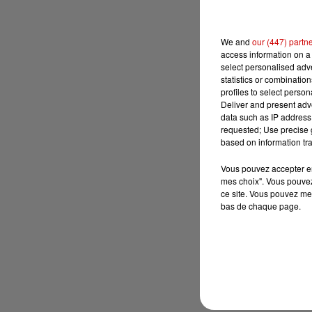
We and
our (447) partn
access information on a 
select personalised ad
statistics or combinatio
profiles to select person
Deliver and present adv
data such as IP address 
requested; Use precise g
based on information tra
Vous pouvez accepter en 
mes choix". Vous pouvez
ce site. Vous pouvez met
bas de chaque page.