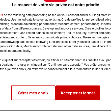
Le respect de votre vie privée est notre priorité
ers
do the following data processing based on your consent and/or our legitimate int
device; Use limited data to select advertising; Create profiles for personalised adver
vertising; Measure advertising performance; Measure content performance; Unders
ns of data from different sources; Develop and improve services; Create profiles to 
alised content; Use limited data to select content; Ensure security, prevent and detect
ertising and content; Save and communicate privacy choices. These technologies
and browsing data to offer following functionalities: Identify devices based on infor
eolocation data; Match and combine data from other data sources; Link different de
nsmitted automatically.
cliquant sur "Accepter et fermer", ou affiner en sélectionnant les finalités et/ou pa
 également refuser en cliquant sur "Continuer sans accepter". Vos préférences ne 
tre à jour vos choix, ou retirer votre consentement à tout moment via le lien "Gérer 
Gérer mes choix
Accepter et fermer