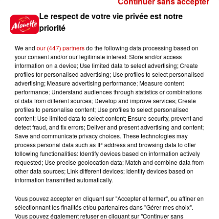
Continuer sans accepter
Gagnez vos places pour le
Le respect de votre vie privée est notre
Festival du Roi Arthur 2026 !
priorité
We and
our (447) partners
do the following data processing based on
your consent and/or our legitimate interest: Store and/or access
information on a device; Use limited data to select advertising; Create
profiles for personalised advertising; Use profiles to select personalised
Gagnez vos entrées pour le
advertising; Measure advertising performance; Measure content
Musée du Sport Automobile au
performance; Understand audiences through statistics or combinations
Mans !
of data from different sources; Develop and improve services; Create
profiles to personalise content; Use profiles to select personalised
content; Use limited data to select content; Ensure security, prevent and
detect fraud, and fix errors; Deliver and present advertising and content;
Save and communicate privacy choices. These technologies may
Alouette vous invite à
process personal data such as IP address and browsing data to offer
Futuroscope Xperiences !
following functionalities: Identify devices based on information actively
requested; Use precise geolocation data; Match and combine data from
other data sources; Link different devices; Identify devices based on
information transmitted automatically.
Vous pouvez accepter en cliquant sur "Accepter et fermer", ou affiner en
sélectionnant les finalités et/ou partenaires dans "Gérer mes choix".
Le Duel - Gagnez votre balade
Vous pouvez également refuser en cliquant sur "Continuer sans