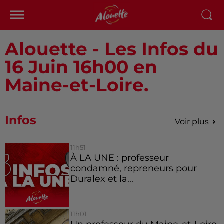
Alouette - Les Infos du
16 Juin 16h00 en
Maine-et-Loire.
Infos
Voir plus
11h51
À LA UNE : professeur
condamné, repreneurs pour
Duralex et la...
11h01