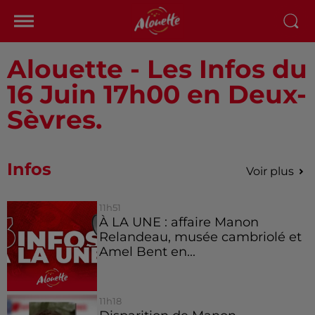
Alouette - Les Infos du
16 Juin 17h00 en Deux-
Sèvres.
Infos
Voir plus
11h51
À LA UNE : affaire Manon
Relandeau, musée cambriolé et
Amel Bent en...
11h18