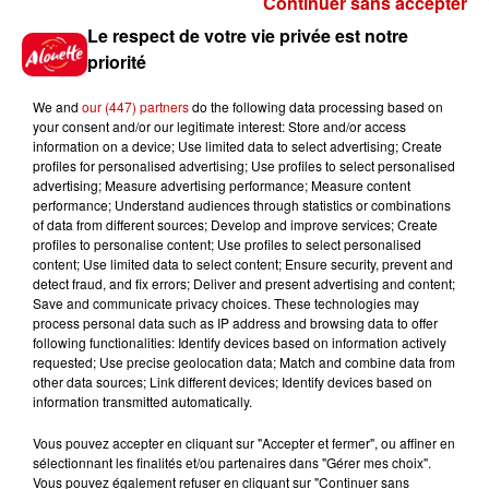
Continuer sans accepter
Gagnez vos places pour le
Le respect de votre vie privée est notre
Festival du Roi Arthur 2026 !
priorité
We and
our (447) partners
do the following data processing based on
your consent and/or our legitimate interest: Store and/or access
information on a device; Use limited data to select advertising; Create
profiles for personalised advertising; Use profiles to select personalised
Gagnez vos entrées pour le
advertising; Measure advertising performance; Measure content
Musée du Sport Automobile au
performance; Understand audiences through statistics or combinations
Mans !
of data from different sources; Develop and improve services; Create
profiles to personalise content; Use profiles to select personalised
content; Use limited data to select content; Ensure security, prevent and
detect fraud, and fix errors; Deliver and present advertising and content;
Save and communicate privacy choices. These technologies may
Alouette vous invite à
process personal data such as IP address and browsing data to offer
Futuroscope Xperiences !
following functionalities: Identify devices based on information actively
requested; Use precise geolocation data; Match and combine data from
other data sources; Link different devices; Identify devices based on
information transmitted automatically.
Vous pouvez accepter en cliquant sur "Accepter et fermer", ou affiner en
sélectionnant les finalités et/ou partenaires dans "Gérer mes choix".
Le Duel - Gagnez votre balade
Vous pouvez également refuser en cliquant sur "Continuer sans