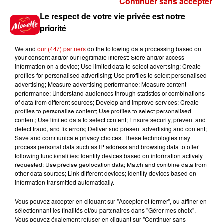
Continuer sans accepter
Gagnez vos places pour le
Le respect de votre vie privée est notre
festival Marché Gourmand 2026
priorité
à Coulon !
We and
our (447) partners
do the following data processing based on
your consent and/or our legitimate interest: Store and/or access
information on a device; Use limited data to select advertising; Create
profiles for personalised advertising; Use profiles to select personalised
Le Duel - Gagnez vos entrées
advertising; Measure advertising performance; Measure content
pour l'un des zoos de nos
performance; Understand audiences through statistics or combinations
régions !
of data from different sources; Develop and improve services; Create
profiles to personalise content; Use profiles to select personalised
content; Use limited data to select content; Ensure security, prevent and
detect fraud, and fix errors; Deliver and present advertising and content;
Save and communicate privacy choices. These technologies may
Destination Vacances - Gagnez
process personal data such as IP address and browsing data to offer
votre séjour en famille au cœur
following functionalities: Identify devices based on information actively
requested; Use precise geolocation data; Match and combine data from
de la...
other data sources; Link different devices; Identify devices based on
information transmitted automatically.
Vous pouvez accepter en cliquant sur "Accepter et fermer", ou affiner en
sélectionnant les finalités et/ou partenaires dans "Gérer mes choix".
Destination Vacances : inscrivez-
Vous pouvez également refuser en cliquant sur "Continuer sans