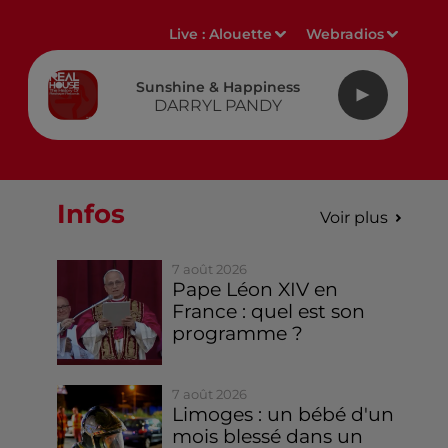
Live :
Alouette
Webradios
Sunshine & Happiness
DARRYL PANDY
Infos
Voir plus
7 août 2026
Pape Léon XIV en
France : quel est son
programme ?
7 août 2026
Limoges : un bébé d'un
mois blessé dans un