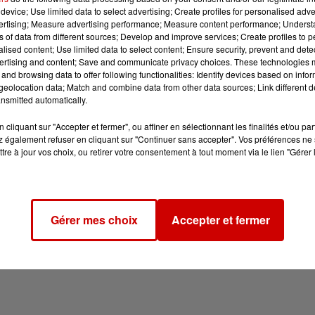
device; Use limited data to select advertising; Create profiles for personalised adver
vertising; Measure advertising performance; Measure content performance; Unders
ns of data from different sources; Develop and improve services; Create profiles to 
alised content; Use limited data to select content; Ensure security, prevent and detect
ertising and content; Save and communicate privacy choices. These technologies
and browsing data to offer following functionalities: Identify devices based on infor
eolocation data; Match and combine data from other data sources; Link different de
nsmitted automatically.
cliquant sur "Accepter et fermer", ou affiner en sélectionnant les finalités et/ou pa
 également refuser en cliquant sur "Continuer sans accepter". Vos préférences ne 
tre à jour vos choix, ou retirer votre consentement à tout moment via le lien "Gérer 
Gérer mes choix
Accepter et fermer