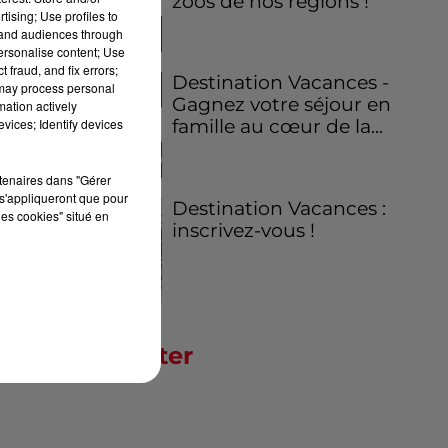
zoos de nos régions !
tising; Use profiles to
tand audiences through
personalise content; Use
 fraud, and fix errors;
Destination Vacances -
 may process personal
Gagnez votre séjour en
mation actively
vices; Identify devices
famille au cœur de la...
rtenaires dans "Gérer
s'appliqueront que pour
Destination Vacances :
les cookies" situé en
inscrivez-vous !
Newsletter