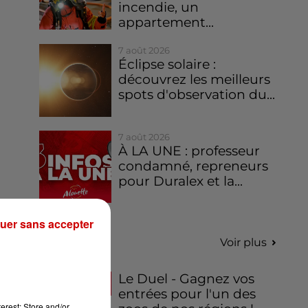
incendie, un
appartement...
7 août 2026
Éclipse solaire :
découvrez les meilleurs
spots d'observation du...
7 août 2026
À LA UNE : professeur
condamné, repreneurs
pour Duralex et la...
uer sans accepter
Jeux
Voir plus
Le Duel - Gagnez vos
entrées pour l'un des
erest: Store and/or