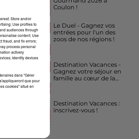
Gourmand 2026 à
Coulon !
erest: Store and/or
tising; Use profiles to
Le Duel - Gagnez vos
tand audiences through
entrées pour l'un des
personalise content; Use
zoos de nos régions !
 fraud, and fix errors;
 may process personal
mation actively
vices; Identify devices
Destination Vacances -
Gagnez votre séjour en
rtenaires dans "Gérer
famille au cœur de la...
s'appliqueront que pour
les cookies" situé en
Destination Vacances :
inscrivez-vous !