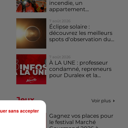
incendie, un
appartement...
7 août 2026
Éclipse solaire :
découvrez les meilleurs
spots d'observation du...
7 août 2026
À LA UNE : professeur
condamné, repreneurs
pour Duralex et la...
Jeux
Voir plus
uer sans accepter
Gagnez vos places pour
le festival Marché