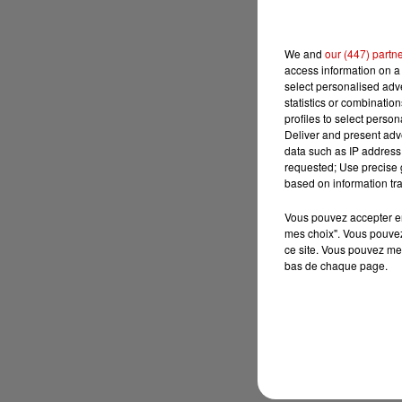
We and
our (447) partn
access information on a 
select personalised ad
statistics or combinatio
profiles to select person
Deliver and present adv
data such as IP address 
requested; Use precise g
based on information tra
Vous pouvez accepter en 
mes choix". Vous pouvez
ce site. Vous pouvez met
bas de chaque page.