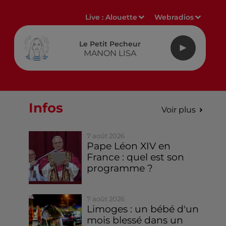
Live :
Alouette
Webradios
Le Petit Pecheur
MANON LISA
Infos
Voir plus
7 août 2026
Pape Léon XIV en
France : quel est son
programme ?
7 août 2026
Limoges : un bébé d'un
mois blessé dans un