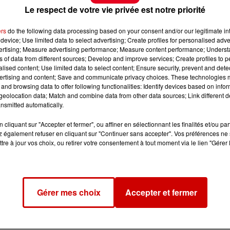
Le respect de votre vie privée est notre priorité
ers
do the following data processing based on your consent and/or our legitimate int
device; Use limited data to select advertising; Create profiles for personalised adver
vertising; Measure advertising performance; Measure content performance; Unders
ns of data from different sources; Develop and improve services; Create profiles to 
alised content; Use limited data to select content; Ensure security, prevent and detect
ertising and content; Save and communicate privacy choices. These technologies
and browsing data to offer following functionalities: Identify devices based on infor
eolocation data; Match and combine data from other data sources; Link different de
nsmitted automatically.
cliquant sur "Accepter et fermer", ou affiner en sélectionnant les finalités et/ou pa
 également refuser en cliquant sur "Continuer sans accepter". Vos préférences ne 
tre à jour vos choix, ou retirer votre consentement à tout moment via le lien "Gérer 
Gérer mes choix
Accepter et fermer