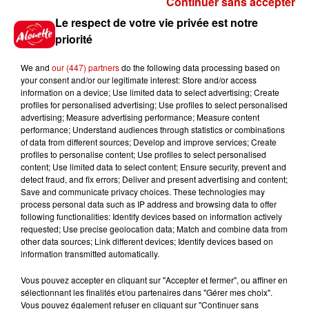
Continuer sans accepter
Gagnez vos places pour le
Le respect de votre vie privée est notre
festival Marché Gourmand 2026
priorité
à Coulon !
We and
our (447) partners
do the following data processing based on
your consent and/or our legitimate interest: Store and/or access
information on a device; Use limited data to select advertising; Create
profiles for personalised advertising; Use profiles to select personalised
Le Duel - Gagnez vos entrées
advertising; Measure advertising performance; Measure content
pour l'un des zoos de nos
performance; Understand audiences through statistics or combinations
régions !
of data from different sources; Develop and improve services; Create
profiles to personalise content; Use profiles to select personalised
content; Use limited data to select content; Ensure security, prevent and
detect fraud, and fix errors; Deliver and present advertising and content;
Save and communicate privacy choices. These technologies may
Destination Vacances - Gagnez
process personal data such as IP address and browsing data to offer
votre séjour en famille au cœur
following functionalities: Identify devices based on information actively
requested; Use precise geolocation data; Match and combine data from
de la...
other data sources; Link different devices; Identify devices based on
information transmitted automatically.
Vous pouvez accepter en cliquant sur "Accepter et fermer", ou affiner en
sélectionnant les finalités et/ou partenaires dans "Gérer mes choix".
Destination Vacances : inscrivez-
Vous pouvez également refuser en cliquant sur "Continuer sans