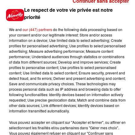
Continuer sans accepter
Gagnez vos places pour le
Le respect de votre vie privée est notre
Festival du Roi Arthur 2026 !
priorité
We and
our (447) partners
do the following data processing based on
your consent and/or our legitimate interest: Store and/or access
information on a device; Use limited data to select advertising; Create
profiles for personalised advertising; Use profiles to select personalised
Gagnez vos entrées pour le
advertising; Measure advertising performance; Measure content
Musée du Sport Automobile au
performance; Understand audiences through statistics or combinations
Mans !
of data from different sources; Develop and improve services; Create
profiles to personalise content; Use profiles to select personalised
content; Use limited data to select content; Ensure security, prevent and
detect fraud, and fix errors; Deliver and present advertising and content;
Save and communicate privacy choices. These technologies may
Alouette vous invite à
process personal data such as IP address and browsing data to offer
Futuroscope Xperiences !
following functionalities: Identify devices based on information actively
requested; Use precise geolocation data; Match and combine data from
other data sources; Link different devices; Identify devices based on
information transmitted automatically.
Vous pouvez accepter en cliquant sur "Accepter et fermer", ou affiner en
sélectionnant les finalités et/ou partenaires dans "Gérer mes choix".
Le Duel - Gagnez votre balade
Vous pouvez également refuser en cliquant sur "Continuer sans