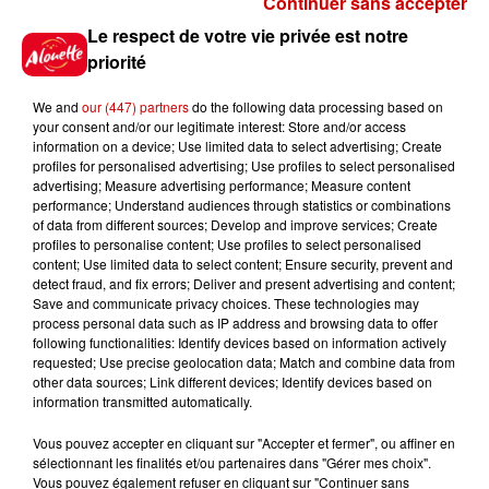
Continuer sans accepter
Gagnez vos places pour le
Le respect de votre vie privée est notre
Festival du Roi Arthur 2026 !
priorité
We and
our (447) partners
do the following data processing based on
your consent and/or our legitimate interest: Store and/or access
information on a device; Use limited data to select advertising; Create
profiles for personalised advertising; Use profiles to select personalised
Gagnez vos entrées pour le
advertising; Measure advertising performance; Measure content
Musée du Sport Automobile au
performance; Understand audiences through statistics or combinations
Mans !
of data from different sources; Develop and improve services; Create
profiles to personalise content; Use profiles to select personalised
content; Use limited data to select content; Ensure security, prevent and
detect fraud, and fix errors; Deliver and present advertising and content;
Save and communicate privacy choices. These technologies may
Alouette vous invite à
process personal data such as IP address and browsing data to offer
Futuroscope Xperiences !
following functionalities: Identify devices based on information actively
requested; Use precise geolocation data; Match and combine data from
other data sources; Link different devices; Identify devices based on
information transmitted automatically.
Vous pouvez accepter en cliquant sur "Accepter et fermer", ou affiner en
sélectionnant les finalités et/ou partenaires dans "Gérer mes choix".
Le Duel - Gagnez votre balade
Vous pouvez également refuser en cliquant sur "Continuer sans