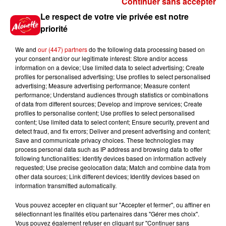
Continuer sans accepter
Gagnez vos places pour le
Le respect de votre vie privée est notre
Festival du Roi Arthur 2026 !
priorité
We and
our (447) partners
do the following data processing based on
your consent and/or our legitimate interest: Store and/or access
information on a device; Use limited data to select advertising; Create
profiles for personalised advertising; Use profiles to select personalised
Gagnez vos entrées pour le
advertising; Measure advertising performance; Measure content
Musée du Sport Automobile au
performance; Understand audiences through statistics or combinations
Mans !
of data from different sources; Develop and improve services; Create
profiles to personalise content; Use profiles to select personalised
content; Use limited data to select content; Ensure security, prevent and
detect fraud, and fix errors; Deliver and present advertising and content;
Save and communicate privacy choices. These technologies may
Alouette vous invite à
process personal data such as IP address and browsing data to offer
Futuroscope Xperiences !
following functionalities: Identify devices based on information actively
requested; Use precise geolocation data; Match and combine data from
other data sources; Link different devices; Identify devices based on
information transmitted automatically.
Vous pouvez accepter en cliquant sur "Accepter et fermer", ou affiner en
sélectionnant les finalités et/ou partenaires dans "Gérer mes choix".
Le Duel - Gagnez votre balade
Vous pouvez également refuser en cliquant sur "Continuer sans