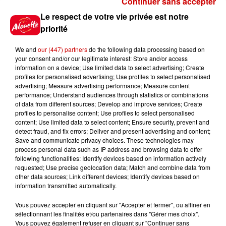
Continuer sans accepter
Gagnez vos places pour le
Le respect de votre vie privée est notre
Festival du Roi Arthur 2026 !
priorité
We and
our (447) partners
do the following data processing based on
your consent and/or our legitimate interest: Store and/or access
information on a device; Use limited data to select advertising; Create
profiles for personalised advertising; Use profiles to select personalised
Gagnez vos entrées pour le
advertising; Measure advertising performance; Measure content
Musée du Sport Automobile au
performance; Understand audiences through statistics or combinations
Mans !
of data from different sources; Develop and improve services; Create
profiles to personalise content; Use profiles to select personalised
content; Use limited data to select content; Ensure security, prevent and
detect fraud, and fix errors; Deliver and present advertising and content;
Save and communicate privacy choices. These technologies may
Alouette vous invite à
process personal data such as IP address and browsing data to offer
Futuroscope Xperiences !
following functionalities: Identify devices based on information actively
requested; Use precise geolocation data; Match and combine data from
other data sources; Link different devices; Identify devices based on
information transmitted automatically.
Vous pouvez accepter en cliquant sur "Accepter et fermer", ou affiner en
sélectionnant les finalités et/ou partenaires dans "Gérer mes choix".
Le Duel - Gagnez votre balade
Vous pouvez également refuser en cliquant sur "Continuer sans