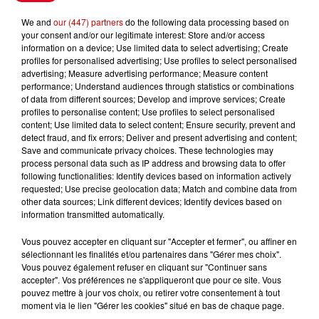
Le Duel - Gagnez vos entrées
We and
our (447) partners
do the following data processing based on
pour l'un des zoos de nos
your consent and/or our legitimate interest: Store and/or access
information on a device; Use limited data to select advertising; Create
régions !
profiles for personalised advertising; Use profiles to select personalised
advertising; Measure advertising performance; Measure content
performance; Understand audiences through statistics or combinations
of data from different sources; Develop and improve services; Create
profiles to personalise content; Use profiles to select personalised
Destination Vacances - Gagnez
content; Use limited data to select content; Ensure security, prevent and
votre séjour en famille au cœur
detect fraud, and fix errors; Deliver and present advertising and content;
de la...
Save and communicate privacy choices. These technologies may
process personal data such as IP address and browsing data to offer
following functionalities: Identify devices based on information actively
requested; Use precise geolocation data; Match and combine data from
other data sources; Link different devices; Identify devices based on
Destination Vacances : inscrivez-
information transmitted automatically.
vous !
Vous pouvez accepter en cliquant sur "Accepter et fermer", ou affiner en
sélectionnant les finalités et/ou partenaires dans "Gérer mes choix".
Vous pouvez également refuser en cliquant sur "Continuer sans
accepter". Vos préférences ne s'appliqueront que pour ce site. Vous
pouvez mettre à jour vos choix, ou retirer votre consentement à tout
moment via le lien "Gérer les cookies" situé en bas de chaque page.