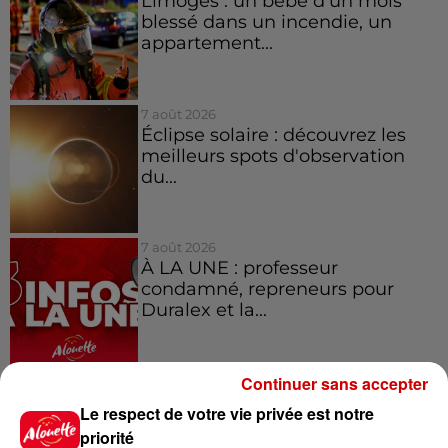
Limoges : un bébé d'un mois
blessé dans un incendie, un
appartement...
7 août 2026
Éclipse solaire : découvrez les
meilleurs spots d'observation
du...
7 août 2026
À LA UNE : professeur
condamné, repreneurs pour
Duralex et la...
Continuer sans accepter
Le respect de votre vie privée est notre
Jeux
Voir plus
priorité