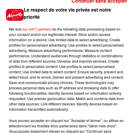
Continuer sans accepter
Gagnez vos places pour le
Le respect de votre vie privée est notre
Festival du Roi Arthur 2026 !
priorité
We and
our (447) partners
do the following data processing based on
your consent and/or our legitimate interest: Store and/or access
information on a device; Use limited data to select advertising; Create
profiles for personalised advertising; Use profiles to select personalised
Gagnez vos entrées pour le
advertising; Measure advertising performance; Measure content
Musée du Sport Automobile au
performance; Understand audiences through statistics or combinations
Mans !
of data from different sources; Develop and improve services; Create
profiles to personalise content; Use profiles to select personalised
content; Use limited data to select content; Ensure security, prevent and
detect fraud, and fix errors; Deliver and present advertising and content;
Save and communicate privacy choices. These technologies may
Alouette vous invite à
process personal data such as IP address and browsing data to offer
Futuroscope Xperiences !
following functionalities: Identify devices based on information actively
requested; Use precise geolocation data; Match and combine data from
other data sources; Link different devices; Identify devices based on
information transmitted automatically.
Vous pouvez accepter en cliquant sur "Accepter et fermer", ou affiner en
sélectionnant les finalités et/ou partenaires dans "Gérer mes choix".
Le Duel - Gagnez votre balade
Vous pouvez également refuser en cliquant sur "Continuer sans