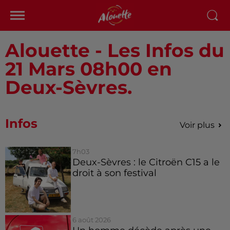
Alouette - Les Infos du
21 Mars 08h00 en
Deux-Sèvres.
Infos
Voir plus
7h03
Deux-Sèvres : le Citroën C15 a le
droit à son festival
6 août 2026