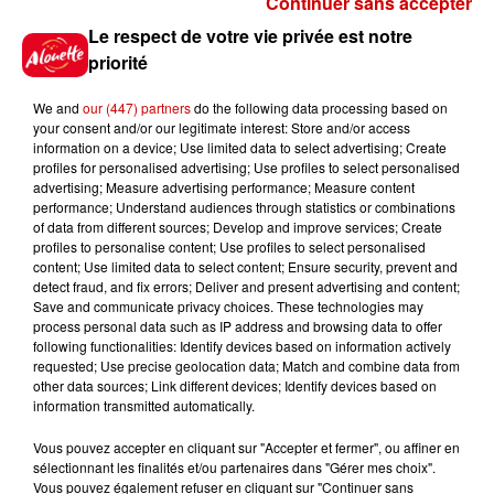
Continuer sans accepter
Gagnez vos places pour le
Le respect de votre vie privée est notre
festival Marché Gourmand 2026
priorité
à Coulon !
We and
our (447) partners
do the following data processing based on
your consent and/or our legitimate interest: Store and/or access
information on a device; Use limited data to select advertising; Create
profiles for personalised advertising; Use profiles to select personalised
Le Duel - Gagnez vos entrées
advertising; Measure advertising performance; Measure content
pour l'un des zoos de nos
performance; Understand audiences through statistics or combinations
régions !
of data from different sources; Develop and improve services; Create
profiles to personalise content; Use profiles to select personalised
content; Use limited data to select content; Ensure security, prevent and
detect fraud, and fix errors; Deliver and present advertising and content;
Save and communicate privacy choices. These technologies may
Destination Vacances - Gagnez
process personal data such as IP address and browsing data to offer
votre séjour en famille au cœur
following functionalities: Identify devices based on information actively
requested; Use precise geolocation data; Match and combine data from
de la...
other data sources; Link different devices; Identify devices based on
information transmitted automatically.
Vous pouvez accepter en cliquant sur "Accepter et fermer", ou affiner en
sélectionnant les finalités et/ou partenaires dans "Gérer mes choix".
Destination Vacances : inscrivez-
Vous pouvez également refuser en cliquant sur "Continuer sans