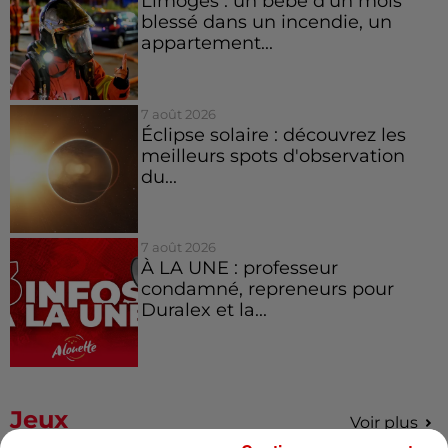
Limoges : un bébé d'un mois
blessé dans un incendie, un
appartement...
7 août 2026
Éclipse solaire : découvrez les
meilleurs spots d'observation
du...
7 août 2026
À LA UNE : professeur
condamné, repreneurs pour
Duralex et la...
Jeux
Voir plus