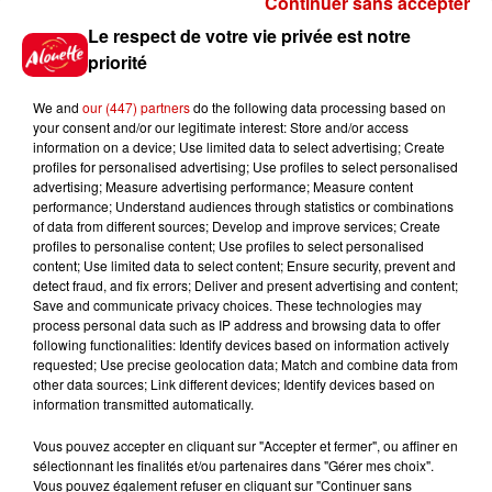
Continuer sans accepter
Gagnez vos places pour le
Le respect de votre vie privée est notre
Festival du Roi Arthur 2026 !
priorité
We and
our (447) partners
do the following data processing based on
your consent and/or our legitimate interest: Store and/or access
information on a device; Use limited data to select advertising; Create
profiles for personalised advertising; Use profiles to select personalised
Gagnez vos entrées pour le
advertising; Measure advertising performance; Measure content
Musée du Sport Automobile au
performance; Understand audiences through statistics or combinations
Mans !
of data from different sources; Develop and improve services; Create
profiles to personalise content; Use profiles to select personalised
content; Use limited data to select content; Ensure security, prevent and
detect fraud, and fix errors; Deliver and present advertising and content;
Save and communicate privacy choices. These technologies may
Alouette vous invite à
process personal data such as IP address and browsing data to offer
Futuroscope Xperiences !
following functionalities: Identify devices based on information actively
requested; Use precise geolocation data; Match and combine data from
other data sources; Link different devices; Identify devices based on
information transmitted automatically.
Vous pouvez accepter en cliquant sur "Accepter et fermer", ou affiner en
sélectionnant les finalités et/ou partenaires dans "Gérer mes choix".
Le Duel - Gagnez votre balade
Vous pouvez également refuser en cliquant sur "Continuer sans