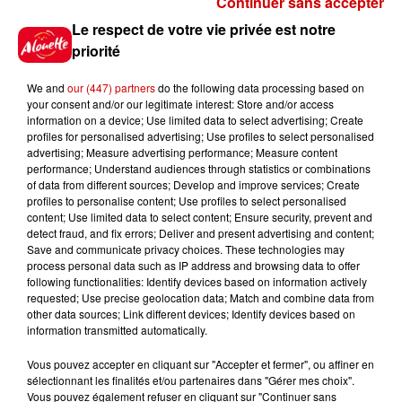
Continuer sans accepter
Gagnez vos places pour le
Le respect de votre vie privée est notre
festival Marché Gourmand 2026
priorité
à Coulon !
We and
our (447) partners
do the following data processing based on
your consent and/or our legitimate interest: Store and/or access
information on a device; Use limited data to select advertising; Create
profiles for personalised advertising; Use profiles to select personalised
Le Duel - Gagnez vos entrées
advertising; Measure advertising performance; Measure content
pour l'un des zoos de nos
performance; Understand audiences through statistics or combinations
régions !
of data from different sources; Develop and improve services; Create
profiles to personalise content; Use profiles to select personalised
content; Use limited data to select content; Ensure security, prevent and
detect fraud, and fix errors; Deliver and present advertising and content;
Save and communicate privacy choices. These technologies may
Destination Vacances - Gagnez
process personal data such as IP address and browsing data to offer
votre séjour en famille au cœur
following functionalities: Identify devices based on information actively
requested; Use precise geolocation data; Match and combine data from
de la...
other data sources; Link different devices; Identify devices based on
information transmitted automatically.
Vous pouvez accepter en cliquant sur "Accepter et fermer", ou affiner en
sélectionnant les finalités et/ou partenaires dans "Gérer mes choix".
Destination Vacances : inscrivez-
Vous pouvez également refuser en cliquant sur "Continuer sans