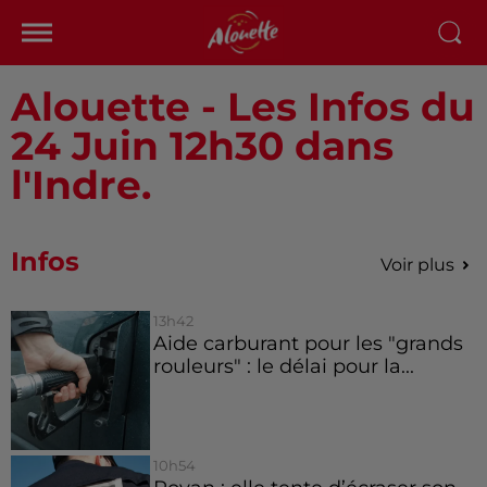
Alouette - Les Infos du
24 Juin 12h30 dans
l'Indre.
Infos
Voir plus
13h42
Aide carburant pour les "grands
rouleurs" : le délai pour la...
10h54