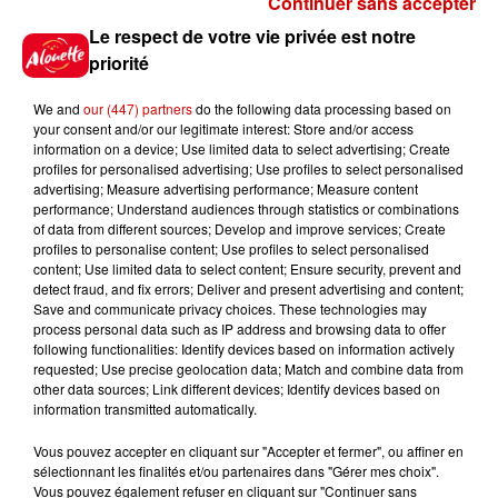
Continuer sans accepter
Gagnez vos places pour le
Le respect de votre vie privée est notre
festival Marché Gourmand 2026
priorité
à Coulon !
We and
our (447) partners
do the following data processing based on
your consent and/or our legitimate interest: Store and/or access
information on a device; Use limited data to select advertising; Create
profiles for personalised advertising; Use profiles to select personalised
Le Duel - Gagnez vos entrées
advertising; Measure advertising performance; Measure content
pour l'un des zoos de nos
performance; Understand audiences through statistics or combinations
régions !
of data from different sources; Develop and improve services; Create
profiles to personalise content; Use profiles to select personalised
content; Use limited data to select content; Ensure security, prevent and
detect fraud, and fix errors; Deliver and present advertising and content;
Save and communicate privacy choices. These technologies may
Destination Vacances - Gagnez
process personal data such as IP address and browsing data to offer
votre séjour en famille au cœur
following functionalities: Identify devices based on information actively
requested; Use precise geolocation data; Match and combine data from
de la...
other data sources; Link different devices; Identify devices based on
information transmitted automatically.
Vous pouvez accepter en cliquant sur "Accepter et fermer", ou affiner en
sélectionnant les finalités et/ou partenaires dans "Gérer mes choix".
Destination Vacances : inscrivez-
Vous pouvez également refuser en cliquant sur "Continuer sans