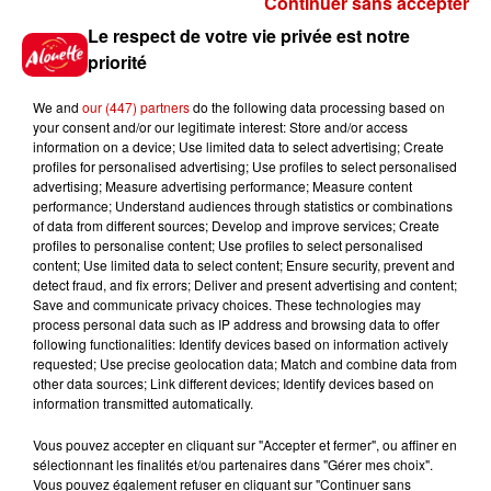
Continuer sans accepter
Gagnez vos places pour le
Le respect de votre vie privée est notre
Festival du Roi Arthur 2026 !
priorité
We and
our (447) partners
do the following data processing based on
your consent and/or our legitimate interest: Store and/or access
information on a device; Use limited data to select advertising; Create
profiles for personalised advertising; Use profiles to select personalised
Gagnez vos entrées pour le
advertising; Measure advertising performance; Measure content
Musée du Sport Automobile au
performance; Understand audiences through statistics or combinations
Mans !
of data from different sources; Develop and improve services; Create
profiles to personalise content; Use profiles to select personalised
content; Use limited data to select content; Ensure security, prevent and
detect fraud, and fix errors; Deliver and present advertising and content;
Save and communicate privacy choices. These technologies may
Alouette vous invite à
process personal data such as IP address and browsing data to offer
Futuroscope Xperiences !
following functionalities: Identify devices based on information actively
requested; Use precise geolocation data; Match and combine data from
other data sources; Link different devices; Identify devices based on
information transmitted automatically.
Vous pouvez accepter en cliquant sur "Accepter et fermer", ou affiner en
sélectionnant les finalités et/ou partenaires dans "Gérer mes choix".
Le Duel - Gagnez votre balade
Vous pouvez également refuser en cliquant sur "Continuer sans