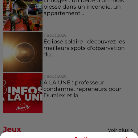
Limoges : un bébé d'un mois
blessé dans un incendie, un
appartement...
7 août 2026
Éclipse solaire : découvrez les
meilleurs spots d'observation
du...
7 août 2026
À LA UNE : professeur
condamné, repreneurs pour
Duralex et la...
Jeux
Voir plus