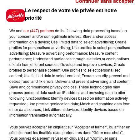
Continuer sans accepter
Gagnez vos places pour le
Le respect de votre vie privée est notre
festival Marché Gourmand 2026
priorité
à Coulon !
We and
our (447) partners
do the following data processing based on
your consent and/or our legitimate interest: Store and/or access
information on a device; Use limited data to select advertising; Create
profiles for personalised advertising; Use profiles to select personalised
Le Duel - Gagnez vos entrées
advertising; Measure advertising performance; Measure content
pour l'un des zoos de nos
performance; Understand audiences through statistics or combinations
régions !
of data from different sources; Develop and improve services; Create
profiles to personalise content; Use profiles to select personalised
content; Use limited data to select content; Ensure security, prevent and
detect fraud, and fix errors; Deliver and present advertising and content;
Save and communicate privacy choices. These technologies may
Destination Vacances - Gagnez
process personal data such as IP address and browsing data to offer
votre séjour en famille au cœur
following functionalities: Identify devices based on information actively
requested; Use precise geolocation data; Match and combine data from
de la...
other data sources; Link different devices; Identify devices based on
information transmitted automatically.
Vous pouvez accepter en cliquant sur "Accepter et fermer", ou affiner en
sélectionnant les finalités et/ou partenaires dans "Gérer mes choix".
Destination Vacances : inscrivez-
Vous pouvez également refuser en cliquant sur "Continuer sans