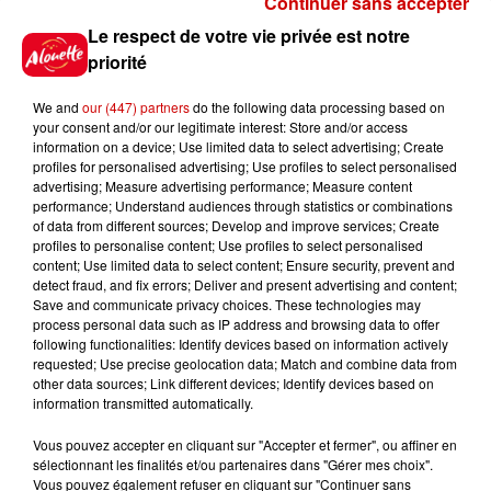
Continuer sans accepter
Gagnez vos places pour le
Le respect de votre vie privée est notre
Festival du Roi Arthur 2026 !
priorité
We and
our (447) partners
do the following data processing based on
your consent and/or our legitimate interest: Store and/or access
information on a device; Use limited data to select advertising; Create
profiles for personalised advertising; Use profiles to select personalised
Gagnez vos entrées pour le
advertising; Measure advertising performance; Measure content
Musée du Sport Automobile au
performance; Understand audiences through statistics or combinations
Mans !
of data from different sources; Develop and improve services; Create
profiles to personalise content; Use profiles to select personalised
content; Use limited data to select content; Ensure security, prevent and
detect fraud, and fix errors; Deliver and present advertising and content;
Save and communicate privacy choices. These technologies may
Alouette vous invite à
process personal data such as IP address and browsing data to offer
Futuroscope Xperiences !
following functionalities: Identify devices based on information actively
requested; Use precise geolocation data; Match and combine data from
other data sources; Link different devices; Identify devices based on
information transmitted automatically.
Vous pouvez accepter en cliquant sur "Accepter et fermer", ou affiner en
sélectionnant les finalités et/ou partenaires dans "Gérer mes choix".
Le Duel - Gagnez votre balade
Vous pouvez également refuser en cliquant sur "Continuer sans