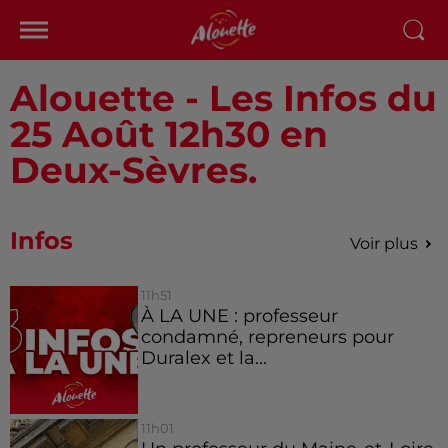
Alouette - Les Infos du
25 Août 12h30 en
Deux-Sèvres.
Infos
Voir plus
11h51
À LA UNE : professeur
condamné, repreneurs pour
Duralex et la...
11h01