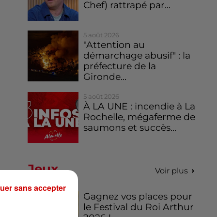
Chef) rattrapé par...
5 août 2026
"Attention au
démarchage abusif" : la
préfecture de la
Gironde...
5 août 2026
À LA UNE : incendie à La
Rochelle, mégaferme de
saumons et succès...
Jeux
Voir plus
uer sans accepter
Gagnez vos places pour
le Festival du Roi Arthur