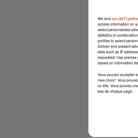
We and
our (447) partn
access information on a 
select personalised ad
statistics or combinatio
profiles to select person
Deliver and present adv
data such as IP address 
requested; Use precise g
based on information tra
Vous pouvez accepter en 
mes choix". Vous pouvez
ce site. Vous pouvez met
bas de chaque page.