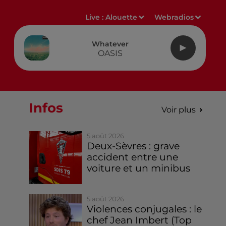
Live :
Alouette
Webradios
Whatever
OASIS
Infos
Voir plus
5 août 2026
Deux-Sèvres : grave
accident entre une
voiture et un minibus
5 août 2026
Violences conjugales : le
chef Jean Imbert (Top