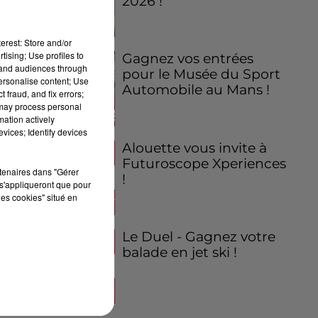
2026 !
erest: Store and/or
tising; Use profiles to
Gagnez vos entrées
tand audiences through
pour le Musée du Sport
personalise content; Use
Automobile au Mans !
 fraud, and fix errors;
 may process personal
mation actively
vices; Identify devices
Alouette vous invite à
Futuroscope Xperiences
rtenaires dans "Gérer
!
s'appliqueront que pour
les cookies" situé en
Le Duel - Gagnez votre
balade en jet ski !