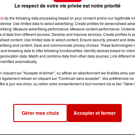
Le respect de votre vie privée est notre priorité
ers
do the following data processing based on your consent and/or our legitimate int
device; Use limited data to select advertising; Create profiles for personalised adver
vertising; Measure advertising performance; Measure content performance; Unders
ns of data from different sources; Develop and improve services; Create profiles to 
alised content; Use limited data to select content; Ensure security, prevent and detect
ertising and content; Save and communicate privacy choices. These technologies
and browsing data to offer following functionalities: Identify devices based on infor
eolocation data; Match and combine data from other data sources; Link different de
nsmitted automatically.
cliquant sur "Accepter et fermer", ou affiner en sélectionnant les finalités et/ou pa
 également refuser en cliquant sur "Continuer sans accepter". Vos préférences ne 
tre à jour vos choix, ou retirer votre consentement à tout moment via le lien "Gérer 
Gérer mes choix
Accepter et fermer