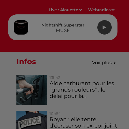
Live :
Alouette
Webradios
Nightshift Superstar
MUSE
Infos
Voir plus
13h42
Aide carburant pour les
"grands rouleurs" : le
délai pour la...
10h54
Royan : elle tente
d’écraser son ex-conjoint