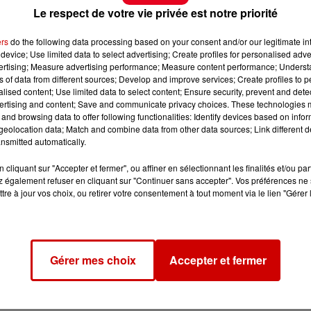
Le respect de votre vie privée est notre priorité
ers
do the following data processing based on your consent and/or our legitimate int
device; Use limited data to select advertising; Create profiles for personalised adver
vertising; Measure advertising performance; Measure content performance; Unders
ns of data from different sources; Develop and improve services; Create profiles to 
alised content; Use limited data to select content; Ensure security, prevent and detect
ertising and content; Save and communicate privacy choices. These technologies
and browsing data to offer following functionalities: Identify devices based on infor
eolocation data; Match and combine data from other data sources; Link different de
nsmitted automatically.
cliquant sur "Accepter et fermer", ou affiner en sélectionnant les finalités et/ou pa
 également refuser en cliquant sur "Continuer sans accepter". Vos préférences ne 
tre à jour vos choix, ou retirer votre consentement à tout moment via le lien "Gérer 
Gérer mes choix
Accepter et fermer