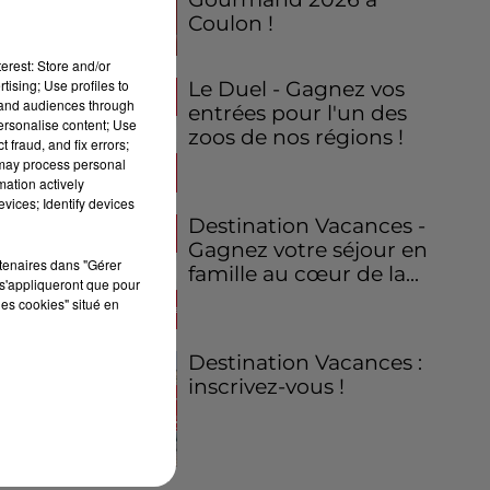
Coulon !
erest: Store and/or
tising; Use profiles to
Le Duel - Gagnez vos
tand audiences through
entrées pour l'un des
personalise content; Use
zoos de nos régions !
 fraud, and fix errors;
 may process personal
mation actively
vices; Identify devices
Destination Vacances -
Gagnez votre séjour en
rtenaires dans "Gérer
famille au cœur de la...
s'appliqueront que pour
les cookies" situé en
Destination Vacances :
inscrivez-vous !