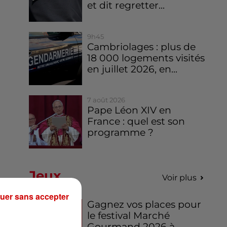
et dit regretter...
9h45
Cambriolages : plus de
18 000 logements visités
en juillet 2026, en...
7 août 2026
Pape Léon XIV en
France : quel est son
programme ?
Jeux
Voir plus
uer sans accepter
Gagnez vos places pour
le festival Marché
Gourmand 2026 à