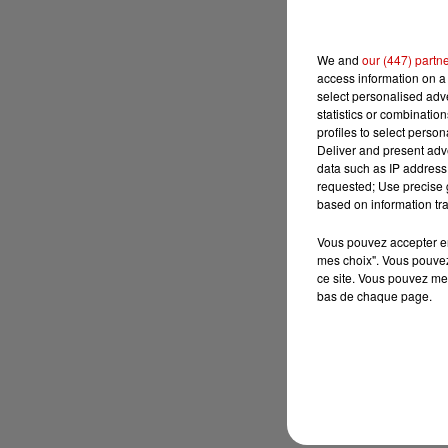
We and
our (447) partn
access information on a 
select personalised ad
statistics or combinatio
profiles to select person
Deliver and present adv
data such as IP address 
requested; Use precise g
based on information tra
Vous pouvez accepter en 
mes choix". Vous pouvez
ce site. Vous pouvez met
bas de chaque page.