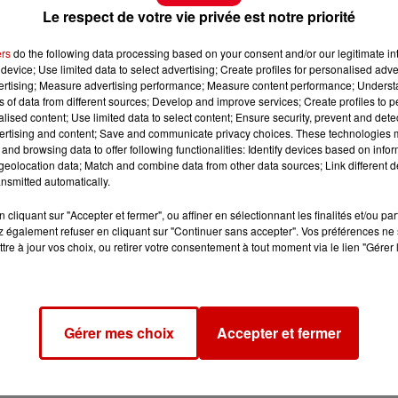
Le respect de votre vie privée est notre priorité
ers
do the following data processing based on your consent and/or our legitimate int
device; Use limited data to select advertising; Create profiles for personalised adver
vertising; Measure advertising performance; Measure content performance; Unders
ns of data from different sources; Develop and improve services; Create profiles to 
alised content; Use limited data to select content; Ensure security, prevent and detect
ertising and content; Save and communicate privacy choices. These technologies
and browsing data to offer following functionalities: Identify devices based on infor
eolocation data; Match and combine data from other data sources; Link different de
nsmitted automatically.
cliquant sur "Accepter et fermer", ou affiner en sélectionnant les finalités et/ou pa
 également refuser en cliquant sur "Continuer sans accepter". Vos préférences ne 
tre à jour vos choix, ou retirer votre consentement à tout moment via le lien "Gérer 
Gérer mes choix
Accepter et fermer