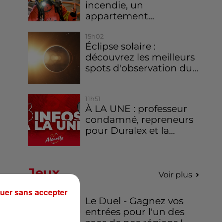
incendie, un
appartement...
15h02
Éclipse solaire :
découvrez les meilleurs
spots d'observation du...
11h51
À LA UNE : professeur
condamné, repreneurs
pour Duralex et la...
Jeux
Voir plus
uer sans accepter
Le Duel - Gagnez vos
entrées pour l'un des