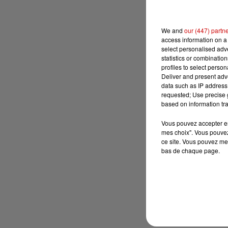
We and
our (447) partn
access information on a 
select personalised ad
statistics or combinatio
profiles to select person
Deliver and present adv
data such as IP address 
requested; Use precise g
based on information tra
Vous pouvez accepter en 
mes choix". Vous pouvez
ce site. Vous pouvez met
bas de chaque page.