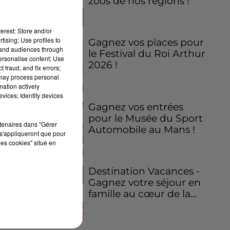
zoos de nos régions !
erest: Store and/or
tising; Use profiles to
Gagnez vos places pour
tand audiences through
le Festival du Roi Arthur
personalise content; Use
2026 !
 fraud, and fix errors;
 may process personal
mation actively
vices; Identify devices
Gagnez vos entrées
pour le Musée du Sport
rtenaires dans "Gérer
Automobile au Mans !
s'appliqueront que pour
les cookies" situé en
Destination Vacances -
Gagnez votre séjour en
famille au cœur de la...