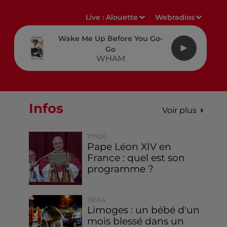
Live :
Alouette
Webradios
Wake Me Up Before You Go-
Go
WHAM
Infos
Voir plus
17h06
Pape Léon XIV en
France : quel est son
programme ?
15h54
Limoges : un bébé d'un
mois blessé dans un