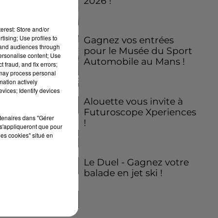
2026 !
erest: Store and/or
tising; Use profiles to
Gagnez vos entrées
tand audiences through
pour le Musée du Sport
personalise content; Use
Automobile au Mans !
 fraud, and fix errors;
 may process personal
mation actively
vices; Identify devices
Alouette vous invite à
Futuroscope Xperiences
rtenaires dans "Gérer
!
s'appliqueront que pour
les cookies" situé en
Le Duel - Gagnez votre
balade en jet ski !