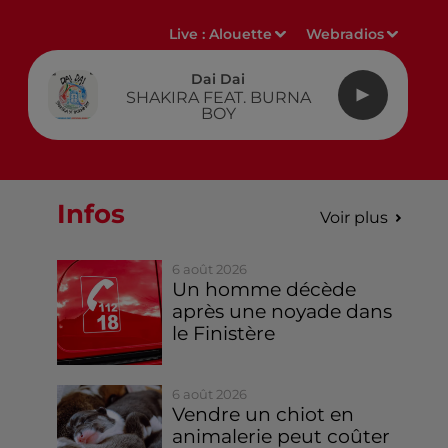
Live :
Alouette
Webradios
Dai Dai
SHAKIRA FEAT. BURNA
BOY
Infos
Voir plus
6 août 2026
Un homme décède
après une noyade dans
le Finistère
6 août 2026
Vendre un chiot en
animalerie peut coûter