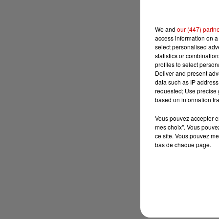
We and
our (447) partn
access information on a 
select personalised ad
statistics or combinatio
profiles to select person
Deliver and present adv
data such as IP address 
requested; Use precise g
based on information tra
Vous pouvez accepter en 
mes choix". Vous pouvez
ce site. Vous pouvez met
bas de chaque page.