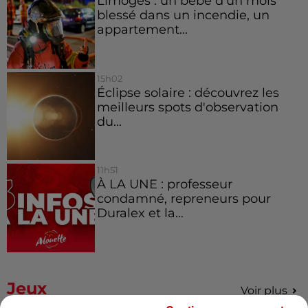
Limoges : un bébé d'un mois
blessé dans un incendie, un
appartement...
15h02
Éclipse solaire : découvrez les
meilleurs spots d'observation
du...
11h51
À LA UNE : professeur
condamné, repreneurs pour
Duralex et la...
Jeux
Voir plus