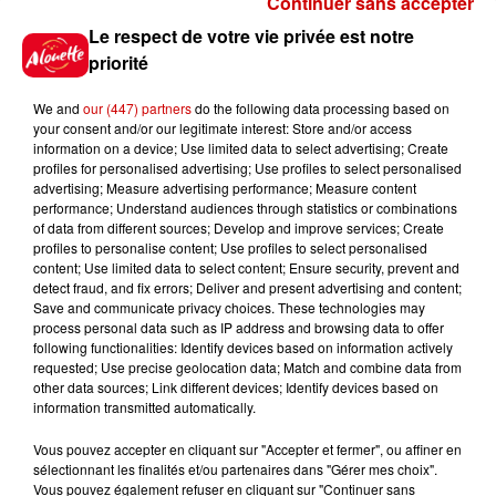
Continuer sans accepter
Le Duel - Gagnez vos entrées
Le respect de votre vie privée est notre
pour l'un des zoos de nos
priorité
régions !
We and
our (447) partners
do the following data processing based on
your consent and/or our legitimate interest: Store and/or access
information on a device; Use limited data to select advertising; Create
profiles for personalised advertising; Use profiles to select personalised
Gagnez vos places pour le
advertising; Measure advertising performance; Measure content
Festival du Roi Arthur 2026 !
performance; Understand audiences through statistics or combinations
of data from different sources; Develop and improve services; Create
profiles to personalise content; Use profiles to select personalised
content; Use limited data to select content; Ensure security, prevent and
detect fraud, and fix errors; Deliver and present advertising and content;
Save and communicate privacy choices. These technologies may
Gagnez vos entrées pour le
process personal data such as IP address and browsing data to offer
Musée du Sport Automobile au
following functionalities: Identify devices based on information actively
requested; Use precise geolocation data; Match and combine data from
Mans !
other data sources; Link different devices; Identify devices based on
information transmitted automatically.
Vous pouvez accepter en cliquant sur "Accepter et fermer", ou affiner en
sélectionnant les finalités et/ou partenaires dans "Gérer mes choix".
Destination Vacances - Gagnez
Vous pouvez également refuser en cliquant sur "Continuer sans