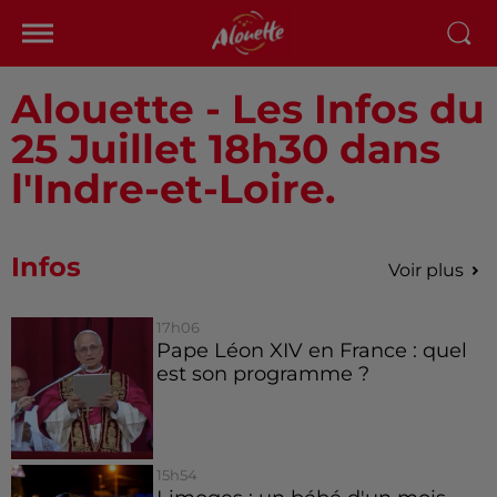
Alouette - Les Infos du
25 Juillet 18h30 dans
l'Indre-et-Loire.
Infos
Voir plus
17h06
Pape Léon XIV en France : quel
est son programme ?
15h54