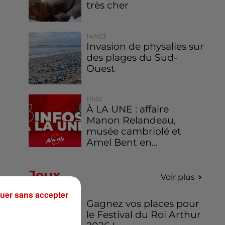
très cher
14h03
Invasion de physalies sur
des plages du Sud-
Ouest
11h51
À LA UNE : affaire
Manon Relandeau,
musée cambriolé et
Amel Bent en...
Jeux
Voir plus
uer sans accepter
Gagnez vos places pour
le Festival du Roi Arthur