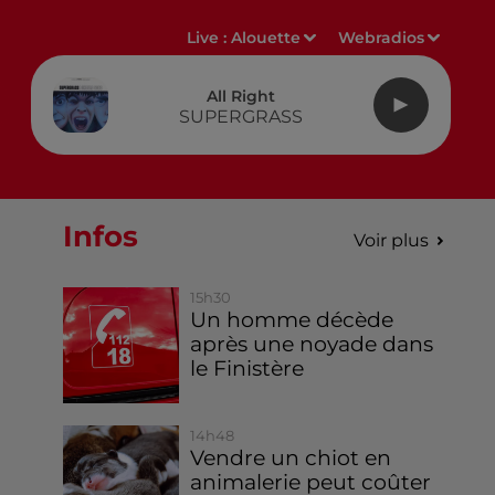
Live :
Alouette
Webradios
All Right
SUPERGRASS
Infos
Voir plus
15h30
Un homme décède
après une noyade dans
le Finistère
14h48
Vendre un chiot en
animalerie peut coûter