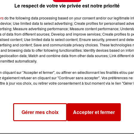
Le respect de votre vie privée est notre priorité
ers
do the following data processing based on your consent and/or our legitimate int
device; Use limited data to select advertising; Create profiles for personalised adver
vertising; Measure advertising performance; Measure content performance; Unders
ns of data from different sources; Develop and improve services; Create profiles to 
alised content; Use limited data to select content; Ensure security, prevent and detect
ertising and content; Save and communicate privacy choices. These technologies
and browsing data to offer following functionalities: Identify devices based on infor
eolocation data; Match and combine data from other data sources; Link different de
nsmitted automatically.
cliquant sur "Accepter et fermer", ou affiner en sélectionnant les finalités et/ou pa
 également refuser en cliquant sur "Continuer sans accepter". Vos préférences ne 
tre à jour vos choix, ou retirer votre consentement à tout moment via le lien "Gérer 
Gérer mes choix
Accepter et fermer