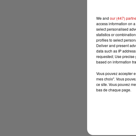
We and
our (447) partn
access information on a 
select personalised ad
statistics or combinatio
profiles to select person
Deliver and present adv
data such as IP address 
requested; Use precise g
based on information tra
Vous pouvez accepter en 
mes choix". Vous pouvez
ce site. Vous pouvez met
bas de chaque page.