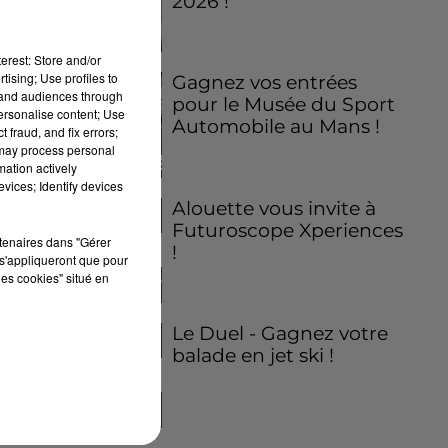
2026 !
erest: Store and/or
tising; Use profiles to
Gagnez vos entrées
tand audiences through
pour le Musée du Sport
personalise content; Use
Automobile au Mans !
 fraud, and fix errors;
 may process personal
mation actively
vices; Identify devices
Alouette vous invite à
Futuroscope Xperiences
rtenaires dans "Gérer
!
s'appliqueront que pour
les cookies" situé en
Le Duel - Gagnez votre
balade en jet ski !