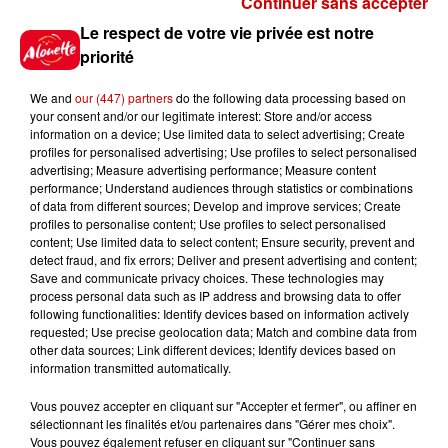
Continuer sans accepter
Gagnez vos places pour le
Le respect de votre vie privée est notre
festival Marché Gourmand 2026
priorité
à Coulon !
We and
our (447) partners
do the following data processing based on
your consent and/or our legitimate interest: Store and/or access
information on a device; Use limited data to select advertising; Create
profiles for personalised advertising; Use profiles to select personalised
Le Duel - Gagnez vos entrées
advertising; Measure advertising performance; Measure content
pour l'un des zoos de nos
performance; Understand audiences through statistics or combinations
régions !
of data from different sources; Develop and improve services; Create
profiles to personalise content; Use profiles to select personalised
content; Use limited data to select content; Ensure security, prevent and
detect fraud, and fix errors; Deliver and present advertising and content;
Save and communicate privacy choices. These technologies may
Destination Vacances - Gagnez
process personal data such as IP address and browsing data to offer
votre séjour en famille au cœur
following functionalities: Identify devices based on information actively
requested; Use precise geolocation data; Match and combine data from
de la...
other data sources; Link different devices; Identify devices based on
information transmitted automatically.
Vous pouvez accepter en cliquant sur "Accepter et fermer", ou affiner en
sélectionnant les finalités et/ou partenaires dans "Gérer mes choix".
Destination Vacances : inscrivez-
Vous pouvez également refuser en cliquant sur "Continuer sans