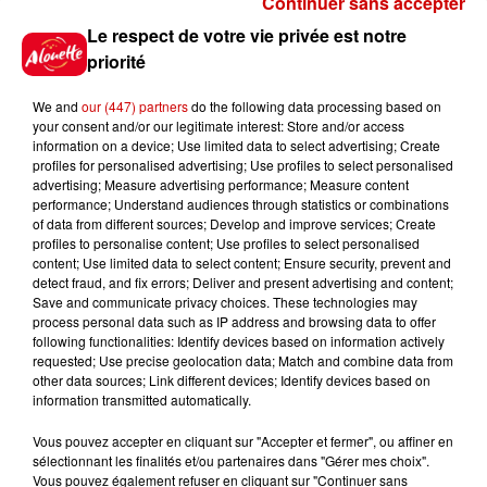
Continuer sans accepter
Gagnez vos places pour le
Le respect de votre vie privée est notre
festival Marché Gourmand 2026
priorité
à Coulon !
We and
our (447) partners
do the following data processing based on
your consent and/or our legitimate interest: Store and/or access
information on a device; Use limited data to select advertising; Create
profiles for personalised advertising; Use profiles to select personalised
Le Duel - Gagnez vos entrées
advertising; Measure advertising performance; Measure content
pour l'un des zoos de nos
performance; Understand audiences through statistics or combinations
régions !
of data from different sources; Develop and improve services; Create
profiles to personalise content; Use profiles to select personalised
content; Use limited data to select content; Ensure security, prevent and
detect fraud, and fix errors; Deliver and present advertising and content;
Save and communicate privacy choices. These technologies may
Destination Vacances - Gagnez
process personal data such as IP address and browsing data to offer
votre séjour en famille au cœur
following functionalities: Identify devices based on information actively
requested; Use precise geolocation data; Match and combine data from
de la...
other data sources; Link different devices; Identify devices based on
information transmitted automatically.
Vous pouvez accepter en cliquant sur "Accepter et fermer", ou affiner en
sélectionnant les finalités et/ou partenaires dans "Gérer mes choix".
Destination Vacances : inscrivez-
Vous pouvez également refuser en cliquant sur "Continuer sans