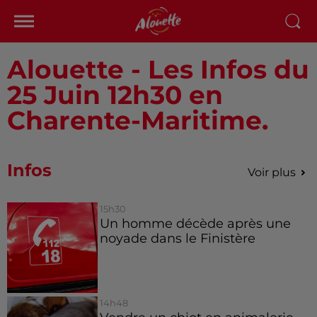
Alouette - Les Infos du
25 Juin 12h30 en
Charente-Maritime.
Infos
Voir plus
15h30
Un homme décède après une
noyade dans le Finistère
14h48