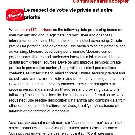
Continuer sans accepter
Gagnez vos places pour le
Le respect de votre vie privée est notre
Festival du Roi Arthur 2026 !
priorité
We and
our (447) partners
do the following data processing based on
your consent and/or our legitimate interest: Store and/or access
information on a device; Use limited data to select advertising; Create
profiles for personalised advertising; Use profiles to select personalised
Gagnez vos entrées pour le
advertising; Measure advertising performance; Measure content
Musée du Sport Automobile au
performance; Understand audiences through statistics or combinations
Mans !
of data from different sources; Develop and improve services; Create
profiles to personalise content; Use profiles to select personalised
content; Use limited data to select content; Ensure security, prevent and
detect fraud, and fix errors; Deliver and present advertising and content;
Save and communicate privacy choices. These technologies may
Alouette vous invite à
process personal data such as IP address and browsing data to offer
Futuroscope Xperiences !
following functionalities: Identify devices based on information actively
requested; Use precise geolocation data; Match and combine data from
other data sources; Link different devices; Identify devices based on
information transmitted automatically.
Vous pouvez accepter en cliquant sur "Accepter et fermer", ou affiner en
sélectionnant les finalités et/ou partenaires dans "Gérer mes choix".
Le Duel - Gagnez votre balade
Vous pouvez également refuser en cliquant sur "Continuer sans