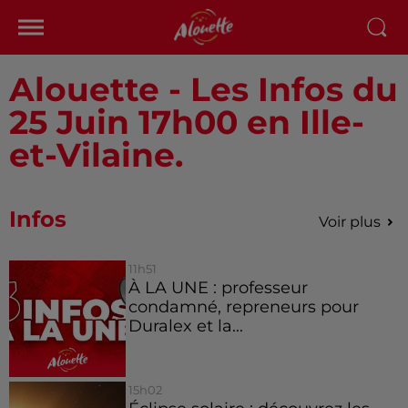
Alouette - Les Infos du
25 Juin 17h00 en Ille-
et-Vilaine.
Infos
Voir plus
11h51
À LA UNE : professeur
condamné, repreneurs pour
Duralex et la...
15h02