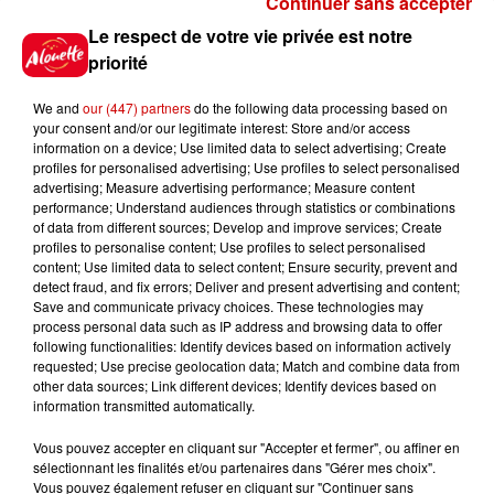
Continuer sans accepter
Gagnez vos places pour le
Le respect de votre vie privée est notre
Festival du Roi Arthur 2026 !
priorité
We and
our (447) partners
do the following data processing based on
your consent and/or our legitimate interest: Store and/or access
information on a device; Use limited data to select advertising; Create
profiles for personalised advertising; Use profiles to select personalised
Gagnez vos entrées pour le
advertising; Measure advertising performance; Measure content
Musée du Sport Automobile au
performance; Understand audiences through statistics or combinations
Mans !
of data from different sources; Develop and improve services; Create
profiles to personalise content; Use profiles to select personalised
content; Use limited data to select content; Ensure security, prevent and
detect fraud, and fix errors; Deliver and present advertising and content;
Save and communicate privacy choices. These technologies may
Alouette vous invite à
process personal data such as IP address and browsing data to offer
Futuroscope Xperiences !
following functionalities: Identify devices based on information actively
requested; Use precise geolocation data; Match and combine data from
other data sources; Link different devices; Identify devices based on
information transmitted automatically.
Vous pouvez accepter en cliquant sur "Accepter et fermer", ou affiner en
sélectionnant les finalités et/ou partenaires dans "Gérer mes choix".
Le Duel - Gagnez votre balade
Vous pouvez également refuser en cliquant sur "Continuer sans