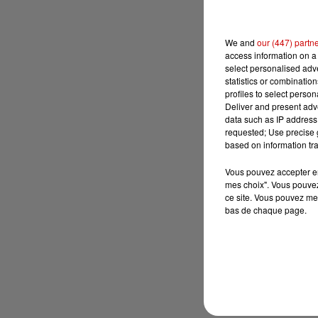
We and
our (447) partn
access information on a 
select personalised ad
statistics or combinatio
profiles to select person
Deliver and present adv
data such as IP address 
requested; Use precise g
based on information tra
Vous pouvez accepter en 
mes choix". Vous pouvez
ce site. Vous pouvez met
bas de chaque page.