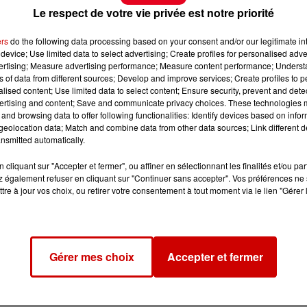
Le respect de votre vie privée est notre priorité
ers
do the following data processing based on your consent and/or our legitimate int
device; Use limited data to select advertising; Create profiles for personalised adver
vertising; Measure advertising performance; Measure content performance; Unders
ns of data from different sources; Develop and improve services; Create profiles to 
alised content; Use limited data to select content; Ensure security, prevent and detect
ertising and content; Save and communicate privacy choices. These technologies
and browsing data to offer following functionalities: Identify devices based on infor
eolocation data; Match and combine data from other data sources; Link different de
nsmitted automatically.
cliquant sur "Accepter et fermer", ou affiner en sélectionnant les finalités et/ou pa
 également refuser en cliquant sur "Continuer sans accepter". Vos préférences ne 
tre à jour vos choix, ou retirer votre consentement à tout moment via le lien "Gérer 
Gérer mes choix
Accepter et fermer