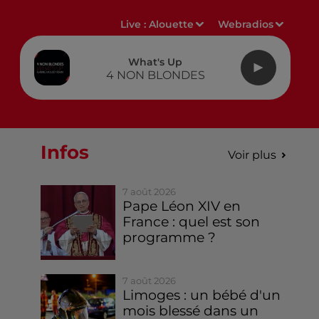
Live :
Alouette
Webradios
What's Up
4 NON BLONDES
Infos
Voir plus
7 août 2026
Pape Léon XIV en
France : quel est son
programme ?
7 août 2026
Limoges : un bébé d'un
mois blessé dans un