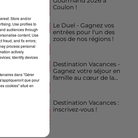
Gourmand 2026 à
Coulon !
erest: Store and/or
tising; Use profiles to
Le Duel - Gagnez vos
tand audiences through
entrées pour l'un des
personalise content; Use
zoos de nos régions !
 fraud, and fix errors;
 may process personal
mation actively
vices; Identify devices
Destination Vacances -
Gagnez votre séjour en
rtenaires dans "Gérer
famille au cœur de la...
s'appliqueront que pour
les cookies" situé en
Destination Vacances :
inscrivez-vous !