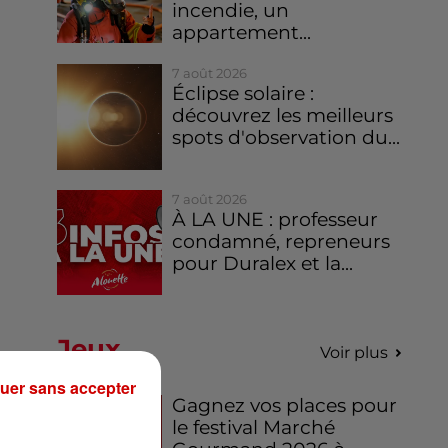
incendie, un
appartement...
7 août 2026
Éclipse solaire :
découvrez les meilleurs
spots d'observation du...
7 août 2026
À LA UNE : professeur
condamné, repreneurs
pour Duralex et la...
Jeux
Voir plus
uer sans accepter
Gagnez vos places pour
le festival Marché