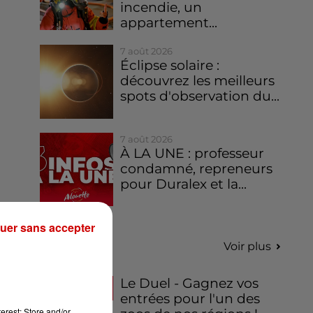
incendie, un
appartement...
7 août 2026
Éclipse solaire :
découvrez les meilleurs
spots d'observation du...
7 août 2026
À LA UNE : professeur
condamné, repreneurs
pour Duralex et la...
uer sans accepter
Jeux
Voir plus
Le Duel - Gagnez vos
entrées pour l'un des
erest: Store and/or