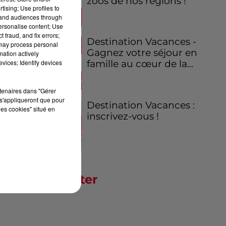
zoos de nos régions !
tising; Use profiles to
tand audiences through
personalise content; Use
 fraud, and fix errors;
Destination Vacances -
 may process personal
Gagnez votre séjour en
mation actively
vices; Identify devices
famille au cœur de la...
rtenaires dans "Gérer
s'appliqueront que pour
Destination Vacances :
les cookies" situé en
inscrivez-vous !
Newsletter