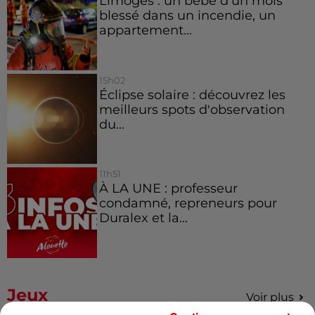
Limoges : un bébé d'un mois
blessé dans un incendie, un
appartement...
15h02
Éclipse solaire : découvrez les
meilleurs spots d'observation
du...
11h51
À LA UNE : professeur
condamné, repreneurs pour
Duralex et la...
Jeux
Voir plus