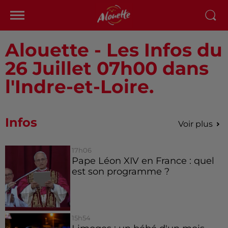
Alouette - Les Infos du
26 Juillet 07h00 dans
l'Indre-et-Loire.
Infos
Voir plus
17h06
Pape Léon XIV en France : quel
est son programme ?
15h54