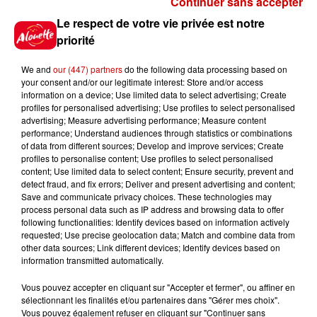
Continuer sans accepter
Gagnez vos places pour le
Le respect de votre vie privée est notre
Festival du Roi Arthur 2026 !
priorité
We and
our (447) partners
do the following data processing based on
your consent and/or our legitimate interest: Store and/or access
information on a device; Use limited data to select advertising; Create
profiles for personalised advertising; Use profiles to select personalised
Gagnez vos entrées pour le
advertising; Measure advertising performance; Measure content
Musée du Sport Automobile au
performance; Understand audiences through statistics or combinations
Mans !
of data from different sources; Develop and improve services; Create
profiles to personalise content; Use profiles to select personalised
content; Use limited data to select content; Ensure security, prevent and
detect fraud, and fix errors; Deliver and present advertising and content;
Save and communicate privacy choices. These technologies may
Alouette vous invite à
process personal data such as IP address and browsing data to offer
Futuroscope Xperiences !
following functionalities: Identify devices based on information actively
requested; Use precise geolocation data; Match and combine data from
other data sources; Link different devices; Identify devices based on
information transmitted automatically.
Vous pouvez accepter en cliquant sur "Accepter et fermer", ou affiner en
sélectionnant les finalités et/ou partenaires dans "Gérer mes choix".
Le Duel - Gagnez votre balade
Vous pouvez également refuser en cliquant sur "Continuer sans