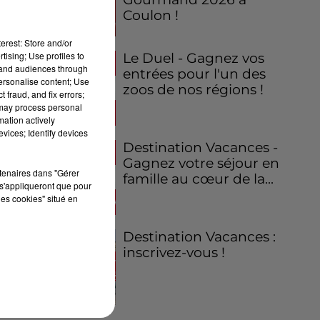
Coulon !
erest: Store and/or
tising; Use profiles to
Le Duel - Gagnez vos
tand audiences through
entrées pour l'un des
personalise content; Use
zoos de nos régions !
 fraud, and fix errors;
 may process personal
mation actively
vices; Identify devices
Destination Vacances -
Gagnez votre séjour en
rtenaires dans "Gérer
famille au cœur de la...
s'appliqueront que pour
les cookies" situé en
Destination Vacances :
inscrivez-vous !