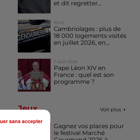
et dit regretter...
9h45
Cambriolages : plus de
18 000 logements visités
en juillet 2026, en...
7 août 2026
Pape Léon XIV en
France : quel est son
programme ?
Jeux
Voir plus
uer sans accepter
Gagnez vos places pour
le festival Marché
Gourmand 2026 à