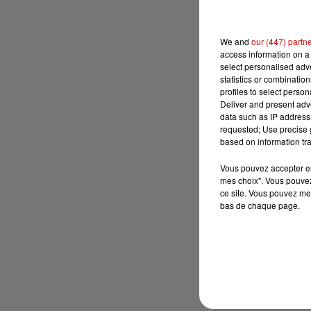
We and
our (447) partn
access information on a 
select personalised ad
statistics or combinatio
profiles to select person
Deliver and present adv
data such as IP address 
requested; Use precise g
based on information tra
Vous pouvez accepter en 
mes choix". Vous pouvez
ce site. Vous pouvez met
bas de chaque page.