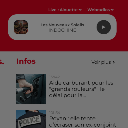
Live :
Alouette
Webradios
Les Nouveaux Soleils
INDOCHINE
.
Infos
Voir plus
13h42
Aide carburant pour les
"grands rouleurs" : le
délai pour la...
10h54
Royan : elle tente
d’écraser son ex-conjoint