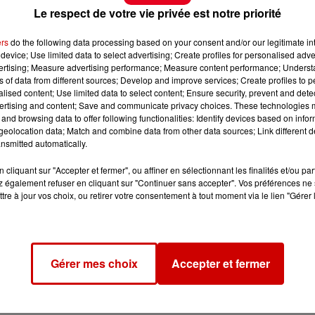
Le respect de votre vie privée est notre priorité
ers
do the following data processing based on your consent and/or our legitimate int
device; Use limited data to select advertising; Create profiles for personalised adver
vertising; Measure advertising performance; Measure content performance; Unders
ns of data from different sources; Develop and improve services; Create profiles to 
alised content; Use limited data to select content; Ensure security, prevent and detect
ertising and content; Save and communicate privacy choices. These technologies
and browsing data to offer following functionalities: Identify devices based on infor
eolocation data; Match and combine data from other data sources; Link different de
nsmitted automatically.
cliquant sur "Accepter et fermer", ou affiner en sélectionnant les finalités et/ou pa
 également refuser en cliquant sur "Continuer sans accepter". Vos préférences ne 
tre à jour vos choix, ou retirer votre consentement à tout moment via le lien "Gérer 
Gérer mes choix
Accepter et fermer